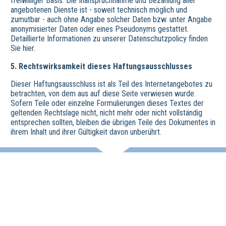
freiwilliger Basis. Die Inanspruchnahme und Bezahlung aller
angebotenen Dienste ist - soweit technisch möglich und
zumutbar - auch ohne Angabe solcher Daten bzw. unter Angabe
anonymisierter Daten oder eines Pseudonyms gestattet.
Detaillierte Informationen zu unserer Datenschutzpolicy finden
Sie hier.
5. Rechtswirksamkeit dieses Haftungsausschlusses
Dieser Haftungsausschluss ist als Teil des Internetangebotes zu
betrachten, von dem aus auf diese Seite verwiesen wurde.
Sofern Teile oder einzelne Formulierungen dieses Textes der
geltenden Rechtslage nicht, nicht mehr oder nicht vollständig
entsprechen sollten, bleiben die übrigen Teile des Dokumentes in
ihrem Inhalt und ihrer Gültigkeit davon unberührt.
Impressum
Datenschutz
Haftungsausschluss
Wirtschafts- und Beschäftigungsförderung der Region Hannover
Vahrenwalder Str. 7, 30165 Hannover
0511/616-23236
beschaeftigungsfoerderung[at]region-hannover.de