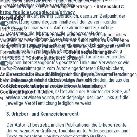
Maps automatisch aktiveren. Dabei werden eventuell
rechtswidriger Inhalte zu verhindern.
personenbezogene Daten an Google übertragen. -
Datenschutz:
https://policies.google.com/privacy
Der Autor erklärt hiermit ausdrücklich, dass zum Zeitpunkt der
Notwendig
Linksetzung keine illegalen Inhalte auf den zu verlinkenden
Seiten erkennbar waren. Auf die aktuelle und zukünftige
PHP-Session
Gestaltung, die Inhalte oder die Urheberschaft der
Anbieter:
Lokal -
Zweck:
Erlaubt während des Websitebesuches
gelinkten/verknüpften Seiten hat der Autor keinerlei Einfluss.
Variablen beim Seitenwechsel zu erhalten und Daten zu verarbeiten.
Deshalb distanziert er sich hiermit ausdrücklich von allen Inhalten
Nötig z.B. für Logins, Warenkörbe, Merkzettel, Meldungsfenster,
aller gelinkten /verknüpften Seiten, die nach der Linksetzung
Formulare, Voreinstellungen etc. -
Cookiebezeichnungen:
verändert wurden. Diese Feststellung gilt für alle innerhalb des
PHPSESSID -
Cookiegültigkeit:
Sitzung
eigenen Internetangebotes gesetzten Links und Verweise sowie
für Fremdeinträge in vom Autor eingerichteten Gästebüchern,
Cookie-Consent
Diskussionsforen und Mailinglisten. Für illegale, fehlerhafte oder
Anbieter:
Lokal -
Zweck:
Zur Speicherung Ihrer Consent-Einstellungen
unvollständige Inhalte und insbesondere für Schäden, die aus der
beim Seitenwechsel und für zukünftige Besuche. -
Nutzung oder Nichtnutzung solcherart dargebotener
Cookiebezeichnungen:
cookie-id;cookie-einstellung -
Informationen entstehen, haftet allein der Anbieter der Seite, auf
Cookiegültigkeit:
1 Jahr
welche verwiesen wurde, nicht derjenige, der über Links auf die
speichern
jeweilige Veröffentlichung lediglich verweist.
3. Urheber- und Kennzeichenrecht
Der Autor ist bestrebt, in allen Publikationen die Urheberrechte
der verwendeten Grafiken, Tondokumente, Videosequenzen und
Texte zu beachten, von ihm selbst erstellte Grafiken,