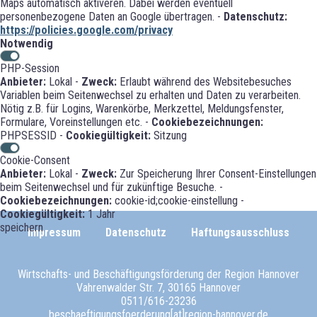
Maps automatisch aktiveren. Dabei werden eventuell
personenbezogene Daten an Google übertragen. -
Datenschutz:
https://policies.google.com/privacy
Notwendig
PHP-Session
Anbieter:
Lokal -
Zweck:
Erlaubt während des Websitebesuches
Variablen beim Seitenwechsel zu erhalten und Daten zu verarbeiten.
Nötig z.B. für Logins, Warenkörbe, Merkzettel, Meldungsfenster,
Formulare, Voreinstellungen etc. -
Cookiebezeichnungen:
PHPSESSID -
Cookiegültigkeit:
Sitzung
Cookie-Consent
Anbieter:
Lokal -
Zweck:
Zur Speicherung Ihrer Consent-Einstellungen
beim Seitenwechsel und für zukünftige Besuche. -
Cookiebezeichnungen:
cookie-id;cookie-einstellung -
Cookiegültigkeit:
1 Jahr
speichern
Impressum
Datenschutz
Haftungsausschluss
Wirtschafts- und Beschäftigungsförderung der Region Hannover
Vahrenwalder Str. 7, 30165 Hannover
0511/616-23236
beschaeftigungsfoerderung[at]region-hannover.de