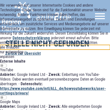
Wir verwenden auf unserer Internetseite Cookies und andere
Technologien. Einige davon sind für die Funktionalität unserer Website
notwendig. Andere Funktionen können dabei helfen, das
Informationsangebot zu optimieren. Zudem sind Einstellungen
erforderlich, um zusätzliche Services und Medienangebote auf unserer
Internetseite zu nutzen. Ihre Einwilligung können Sie jederzeit mit
Wirkung für die Zukunft widerrufen. Diesen Einstelldialog können Sie in
unserer
Datenschutzerklärung
jederzeit erneut aufrufen. Bitte
STELLE NICHT GEFUNDEN
entscheiden Sie selbst, wie Sie unser Angebot nutzen möchten.
alle erlauben
nur notwendige
Zurück zur Übersicht
anpassen
Externe Inhalte
YouTube
Anbieter:
Google Ireland Ltd -
Zweck:
Einbettung von YouTube-
Videos. Dabei werden eventuell personenbezogene Daten an Google
übertragen. -
Datenschutz:
https://www.youtube.com/intl/ALL_de/howyoutubeworks/user-
settings/privacy/
Google Maps
Anbieter:
Google Ireland Ltd -
Zweck:
Alle eingebetteten Google