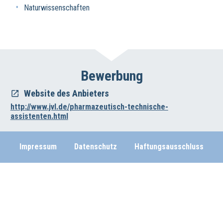
Naturwissenschaften
Bewerbung
Website des Anbieters
http://www.jvl.de/pharmazeutisch-technische-
assistenten.html
Impressum
Datenschutz
Haftungsausschluss
Wirtschafts- und Beschäftigungsförderung der Region Hannover
Vahrenwalder Str. 7, 30165 Hannover
0511/616-23236
beschaeftigungsfoerderung[at]region-hannover.de