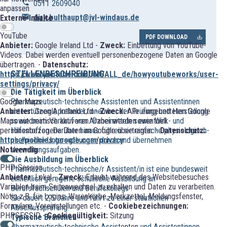
0511 2609040
anpassen
dirk.bulthaupt@jvl-windaus.de
Externe Inhalte
YouTube
PDF DOWNLOAD
Anbieter:
Google Ireland Ltd -
Zweck:
Einbettung von YouTube-
Videos. Dabei werden eventuell personenbezogene Daten an Google
übertragen. -
Datenschutz:
STELLENBESCHREIBUNG
https://www.youtube.com/intl/ALL_de/howyoutubeworks/user-
settings/privacy/
Die Tätigkeit im Überblick
Pharmazeutisch-technische Assistenten und Assistentinnen
Google Maps
unterstützen Apotheker/innen bei der Prüfung und Herstellung
Anbieter:
Google Ireland Ltd -
Zweck:
Alle eingebetteten Google
sowie beim Verkauf von Arzneimitteln sowie Wirk- und
Maps automatisch aktiveren. Dabei werden eventuell
Hilfsstoffen. Darüber hinaus führen sie einfache physiologisch-
personenbezogene Daten an Google übertragen. -
Datenschutz:
chemische Untersuchungen durch und übernehmen
https://policies.google.com/privacy
Verwaltungsaufgaben.
Notwendig
Die Ausbildung im Überblick
PHP-Session
Pharmazeutisch-technische/r Assistent/in ist eine bundesweit
Anbieter:
Lokal -
Zweck:
Erlaubt während des Websitebesuches
einheitlich geregelte schulische Ausbildung an
Variablen beim Seitenwechsel zu erhalten und Daten zu verarbeiten.
Berufsfachschulen und Berufskollegs .
Nötig z.B. für Logins, Warenkörbe, Merkzettel, Meldungsfenster,
Sie dauert 2,5 Jahre und führt zu einer staatlichen
Formulare, Voreinstellungen etc. -
Cookiebezeichnungen:
Abschlussprüfung.
PHPSESSID -
Cookiegültigkeit:
Sitzung
Typische Branchen
Pharmazeutisch-technische Assistenten und Assistentinnen