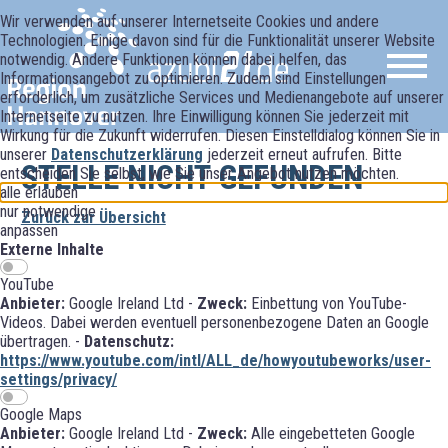
Wir verwenden auf unserer Internetseite Cookies und andere
Technologien. Einige davon sind für die Funktionalität unserer Website
notwendig. Andere Funktionen können dabei helfen, das
Informationsangebot zu optimieren. Zudem sind Einstellungen
erforderlich, um zusätzliche Services und Medienangebote auf unserer
Internetseite zu nutzen. Ihre Einwilligung können Sie jederzeit mit
Wirkung für die Zukunft widerrufen. Diesen Einstelldialog können Sie in
unserer
Datenschutzerklärung
jederzeit erneut aufrufen. Bitte
STELLE NICHT GEFUNDEN
entscheiden Sie selbst, wie Sie unser Angebot nutzen möchten.
alle erlauben
nur notwendige
Zurück zur Übersicht
anpassen
Externe Inhalte
YouTube
Anbieter:
Google Ireland Ltd -
Zweck:
Einbettung von YouTube-
Videos. Dabei werden eventuell personenbezogene Daten an Google
übertragen. -
Datenschutz:
https://www.youtube.com/intl/ALL_de/howyoutubeworks/user-
settings/privacy/
Google Maps
Anbieter:
Google Ireland Ltd -
Zweck:
Alle eingebetteten Google