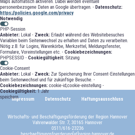
Maps automatisch aktiveren. Dabei werden eventuell
personenbezogene Daten an Google übertragen. -
Datenschutz:
https://policies.google.com/privacy
Notwendig
PHP-Session
Anbieter:
Lokal -
Zweck:
Erlaubt während des Websitebesuches
Variablen beim Seitenwechsel zu erhalten und Daten zu verarbeiten.
Nötig z.B. für Logins, Warenkörbe, Merkzettel, Meldungsfenster,
Formulare, Voreinstellungen etc. -
Cookiebezeichnungen:
PHPSESSID -
Cookiegültigkeit:
Sitzung
Cookie-Consent
Anbieter:
Lokal -
Zweck:
Zur Speicherung Ihrer Consent-Einstellungen
beim Seitenwechsel und für zukünftige Besuche. -
Cookiebezeichnungen:
cookie-id;cookie-einstellung -
Cookiegültigkeit:
1 Jahr
speichern
Impressum
Datenschutz
Haftungsausschluss
Wirtschafts- und Beschäftigungsförderung der Region Hannover
Vahrenwalder Str. 7, 30165 Hannover
0511/616-23236
beschaeftigungsfoerderung[at]region-hannover.de