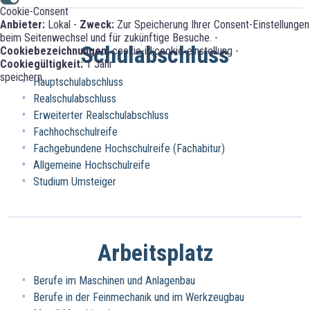
Cookie-Consent
Anbieter:
Lokal -
Zweck:
Zur Speicherung Ihrer Consent-Einstellungen
beim Seitenwechsel und für zukünftige Besuche. -
Schulabschluss
Cookiebezeichnungen:
cookie-id;cookie-einstellung -
Cookiegültigkeit:
1 Jahr
speichern
Hauptschulabschluss
Realschulabschluss
Erweiterter Realschulabschluss
Fachhochschulreife
Fachgebundene Hochschulreife (Fachabitur)
Allgemeine Hochschulreife
Studium Umsteiger
Arbeitsplatz
Berufe im Maschinen und Anlagenbau
Berufe in der Feinmechanik und im Werkzeugbau