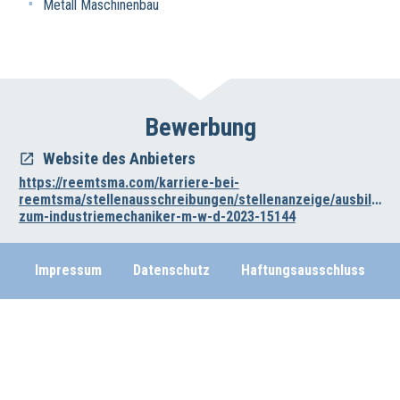
Metall Maschinenbau
Bewerbung
Website des Anbieters
https://reemtsma.com/karriere-bei-
reemtsma/stellenausschreibungen/stellenanzeige/ausbildun
zum-industriemechaniker-m-w-d-2023-15144
Impressum
Datenschutz
Haftungsausschluss
Wirtschafts- und Beschäftigungsförderung der Region Hannover
Vahrenwalder Str. 7, 30165 Hannover
0511/616-23236
beschaeftigungsfoerderung[at]region-hannover.de