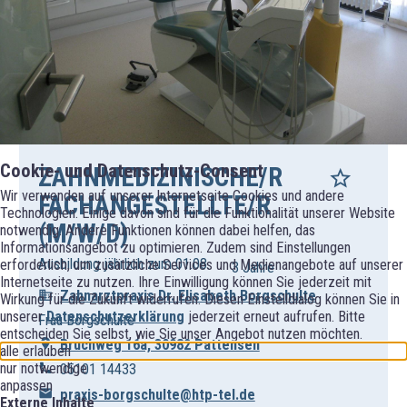
Cookie- und Datenschutz-Consent
ZAHNMEDIZINISCHE/R
Wir verwenden auf unserer Internetseite Cookies und andere
FACHANGESTELLTE/R
Technologien. Einige davon sind für die Funktionalität unserer Website
(M/W/D)
notwendig. Andere Funktionen können dabei helfen, das
Informationsangebot zu optimieren. Zudem sind Einstellungen
Ausbildung jährlich zum 01.08.
erforderlich, um zusätzliche Services und Medienangebote auf unserer
3 Jahre
Internetseite zu nutzen. Ihre Einwilligung können Sie jederzeit mit
Zahnarztpraxis Dr. Elisabeth Borgschulte
Wirkung für die Zukunft widerrufen. Diesen Einstelldialog können Sie in
unserer
Datenschutzerklärung
jederzeit erneut aufrufen. Bitte
Frau Borgschulte
entscheiden Sie selbst, wie Sie unser Angebot nutzen möchten.
Bruchweg 16a, 30982 Pattensen
alle erlauben
nur notwendige
05101 14433
anpassen
praxis-borgschulte@htp-tel.de
Externe Inhalte