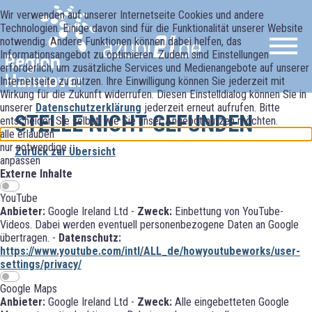
Wir verwenden auf unserer Internetseite Cookies und andere
Technologien. Einige davon sind für die Funktionalität unserer Website
notwendig. Andere Funktionen können dabei helfen, das
Informationsangebot zu optimieren. Zudem sind Einstellungen
erforderlich, um zusätzliche Services und Medienangebote auf unserer
Internetseite zu nutzen. Ihre Einwilligung können Sie jederzeit mit
Wirkung für die Zukunft widerrufen. Diesen Einstelldialog können Sie in
unserer
Datenschutzerklärung
jederzeit erneut aufrufen. Bitte
STELLE NICHT GEFUNDEN
entscheiden Sie selbst, wie Sie unser Angebot nutzen möchten.
alle erlauben
nur notwendige
Zurück zur Übersicht
anpassen
Externe Inhalte
YouTube
Anbieter:
Google Ireland Ltd -
Zweck:
Einbettung von YouTube-
Videos. Dabei werden eventuell personenbezogene Daten an Google
übertragen. -
Datenschutz:
https://www.youtube.com/intl/ALL_de/howyoutubeworks/user-
settings/privacy/
Google Maps
Anbieter:
Google Ireland Ltd -
Zweck:
Alle eingebetteten Google