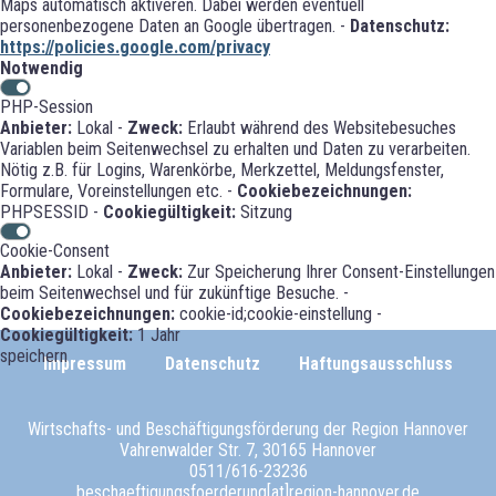
Maps automatisch aktiveren. Dabei werden eventuell
personenbezogene Daten an Google übertragen. -
Datenschutz:
https://policies.google.com/privacy
Notwendig
PHP-Session
Anbieter:
Lokal -
Zweck:
Erlaubt während des Websitebesuches
Variablen beim Seitenwechsel zu erhalten und Daten zu verarbeiten.
Nötig z.B. für Logins, Warenkörbe, Merkzettel, Meldungsfenster,
Formulare, Voreinstellungen etc. -
Cookiebezeichnungen:
PHPSESSID -
Cookiegültigkeit:
Sitzung
Cookie-Consent
Anbieter:
Lokal -
Zweck:
Zur Speicherung Ihrer Consent-Einstellungen
beim Seitenwechsel und für zukünftige Besuche. -
Cookiebezeichnungen:
cookie-id;cookie-einstellung -
Cookiegültigkeit:
1 Jahr
speichern
Impressum
Datenschutz
Haftungsausschluss
Wirtschafts- und Beschäftigungsförderung der Region Hannover
Vahrenwalder Str. 7, 30165 Hannover
0511/616-23236
beschaeftigungsfoerderung[at]region-hannover.de