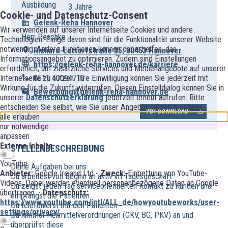
Ausbildung
3 Jahre
Cookie- und Datenschutz-Consent
Gelenk-Reha Hannover
Wir verwenden auf unserer Internetseite Cookies und andere
Herr Peschke
Technologien. Einige davon sind für die Funktionalität unserer Website
notwendig. Andere Funktionen können dabei helfen, das
Richard-Lattorfstraße 35, 30453 Hannover
Informationsangebot zu optimieren. Zudem sind Einstellungen
https://gelenk-reha-hannover.de/karriere
erforderlich, um zusätzliche Services und Medienangebote auf unserer
Internetseite zu nutzen. Ihre Einwilligung können Sie jederzeit mit
0511 40094710
Wirkung für die Zukunft widerrufen. Diesen Einstelldialog können Sie in
Bewerbung@gelenk-reha-hannover.de
unserer
Datenschutzerklärung
jederzeit erneut aufrufen. Bitte
entscheiden Sie selbst, wie Sie unser Angebot nutzen möchten.
PDF DOWNLOAD
alle erlauben
nur notwendige
anpassen
Externe Inhalte
STELLENBESCHREIBUNG
YouTube
Deine Aufgaben bei uns:
Anbieter:
Google Ireland Ltd -
Zweck:
Einbettung von YouTube-
Du arbeitest von Beginn an aktiv im Tagesgeschäft
Videos. Dabei werden eventuell personenbezogene Daten an Google
Du zeigst jeden Tag serviceorientierten Kontakt zu Kunden und
übertragen. -
Datenschutz:
empfängst die Patienten
https://www.youtube.com/intl/ALL_de/howyoutubeworks/user-
Du telefonierst mit den Patienten
settings/privacy/
Du nimmst Heilmittelverordnungen (GKV, BG, PKV) an und
überprüfst diese