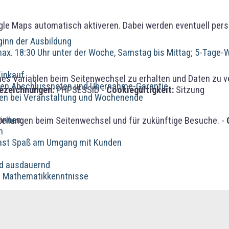
gle Maps automatisch aktiveren. Dabei werden eventuell per
eginn der Ausbildung
 max. 18:30 Uhr unter der Woche, Samstag bis Mittag; 5-Tage
Einkauf
 Variablen beim Seitenwechsel zu erhalten und Daten zu vera
uten Abschlussnoten und Übernahme-Garantie
ezeichnungen:
PHPSESSID -
Cookiegültigkeit:
Sitzung
ten bei Veranstaltung und Wochenende
innen:
tellungen beim Seitenwechsel und für zukünftige Besuche. -
h
d hast Spaß am Umgang mit Kunden
und ausdauernd
e Mathematikkenntnisse