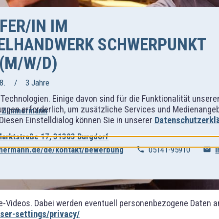
ER/IN IM
ELHANDWERK SCHWERPUNKT
 (M/W/D)
8.
3 Jahre
Technologien. Einige davon sind für die Funktionalität unser
ngen erforderlich, um zusätzliche Services und Medienangebot
ei Zimmermann
 Diesen Einstelldialog können Sie in unserer
Datenschutzerkl
arktstraße 17, 31303 Burgdorf
immermann.de/de/kontakt/bewerbung
05141-95910
-Videos. Dabei werden eventuell personenbezogene Daten an
er-settings/privacy/