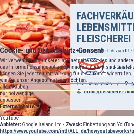
FACHVERKÄUF
LEBENSMITT
FLEISCHEREI
Cookie- und Datenschutz-Consent
Ausbildung jährlich zum 01.0
Wir verwenden auf unserer Internetseite Cookies und andere 
das Informationsangebot zu optimieren. Zudem sind Einstellu
Fleischer
können Sie jederzeit mit Wirkung für die Zukunft widerrufen.
wie Sie unser Angebot nutzen möchten.
Herr Zimmermann
M
alle erlauben
https://fleischerei-z
nur notwendige
anpassen
Externe Inhalte
YouTube
Anbieter:
Google Ireland Ltd -
Zweck:
Einbettung von YouTube
https://www.youtube.com/intl/ALL_de/howyoutubeworks/us