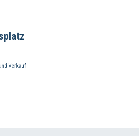
splatz
n
 und Verkauf