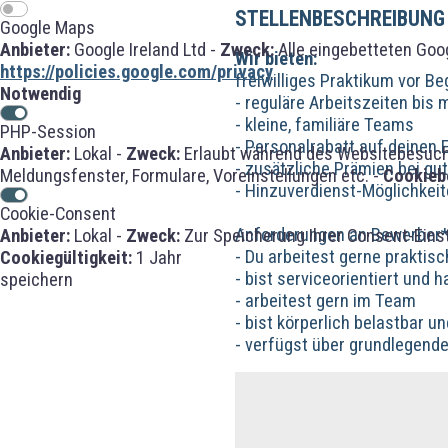
STELLENBESCHREIBUNG
Google Maps
Anbieter:
Google Ireland Ltd -
Zweck:
Alle eingebetteten Goo
Wir bieten:
https://policies.google.com/privacy
freiwilliges Praktikum vor B
Notwendig
- reguläre Arbeitszeiten bis
- kleine, familiäre Teams
PHP-Session
- Personalrabatt auf deinen 
Anbieter:
Lokal -
Zweck:
Erlaubt während des Websitebesuches
- zusätzliche Prämien bei g
Meldungsfenster, Formulare, Voreinstellungen etc. -
Cookieb
- Hinzuverdienst-Möglichkei
Cookie-Consent
Anforderungen an Bewerber*
Anbieter:
Lokal -
Zweck:
Zur Speicherung Ihrer Consent-Eins
- Du arbeitest gerne praktisc
Cookiegültigkeit:
1 Jahr
- bist serviceorientiert un
speichern
- arbeitest gern im Team
- bist körperlich belastbar 
- verfügst über grundlegend