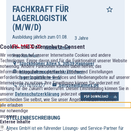
FACHKRAFT FÜR
LAGERLOGISTIK
(M/W/D)
Ausbildung jährlich zum 01.08.
3 Jahre
Cookie- und Datenschutz-Consent
Almex GmbH
Wir verwenden auf unserer Internetseite Cookies und andere
Frau Kaufmann
Technologien. Einige davon sind für die Funktionalität unserer Website
Stockholmer Allee 5, 30539 Hannover
notwendig. Andere Funktionen können dabei helfen, das
https://almex.de/fachkraft-fuer-
Informationsangebot zu optimieren. Zudem sind Einstellungen
lagerlogistik-m-w-d/
erforderlich, um zusätzliche Services und Medienangebote auf unserer
Internetseite zu nutzen. Ihre Einwilligung können Sie jederzeit mit
05116102377
personal@almex.de
Wirkung für die Zukunft widerrufen. Diesen Einstelldialog können Sie in
unserer
Datenschutzerklärung
jederzeit erneut aufrufen. Bitte
PDF DOWNLOAD
entscheiden Sie selbst, wie Sie unser Angebot nutzen möchten.
alle erlauben
nur notwendige
anpassen
STELLENBESCHREIBUNG
Externe Inhalte
Almex GmbH ist ein führender Lösungs- und Service-Partner für