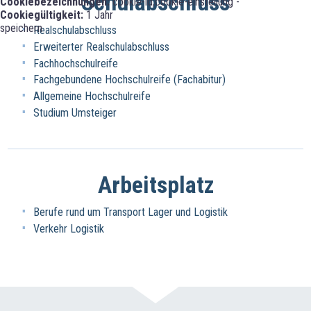
Schulabschluss
Cookiebezeichnungen:
cookie-id;cookie-einstellung -
Cookiegültigkeit:
1 Jahr
speichern
Realschulabschluss
Erweiterter Realschulabschluss
Fachhochschulreife
Fachgebundene Hochschulreife (Fachabitur)
Allgemeine Hochschulreife
Studium Umsteiger
Arbeitsplatz
Berufe rund um Transport Lager und Logistik
Verkehr Logistik