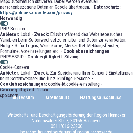
Maps automatisch aktiveren. Dabei werden eventuell
personenbezogene Daten an Google übertragen. -
Datenschutz:
https://policies.google.com/privacy
Notwendig
PHP-Session
Anbieter:
Lokal -
Zweck:
Erlaubt während des Websitebesuches
Variablen beim Seitenwechsel zu erhalten und Daten zu verarbeiten.
Nötig z.B. für Logins, Warenkörbe, Merkzettel, Meldungsfenster,
Formulare, Voreinstellungen etc. -
Cookiebezeichnungen:
PHPSESSID -
Cookiegültigkeit:
Sitzung
Cookie-Consent
Anbieter:
Lokal -
Zweck:
Zur Speicherung Ihrer Consent-Einstellungen
beim Seitenwechsel und für zukünftige Besuche. -
Cookiebezeichnungen:
cookie-id;cookie-einstellung -
Cookiegültigkeit:
1 Jahr
speichern
Impressum
Datenschutz
Haftungsausschluss
Wirtschafts- und Beschäftigungsförderung der Region Hannover
Vahrenwalder Str. 7, 30165 Hannover
0511/616-23236
beschaeftigungsfoerderung[at]region-hannover.de