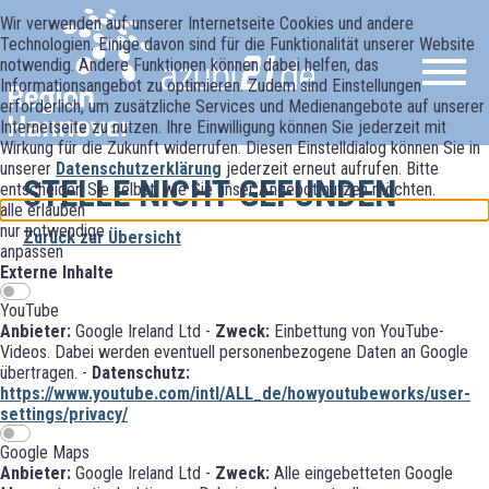
Wir verwenden auf unserer Internetseite Cookies und andere
Technologien. Einige davon sind für die Funktionalität unserer Website
notwendig. Andere Funktionen können dabei helfen, das
Informationsangebot zu optimieren. Zudem sind Einstellungen
erforderlich, um zusätzliche Services und Medienangebote auf unserer
Internetseite zu nutzen. Ihre Einwilligung können Sie jederzeit mit
Wirkung für die Zukunft widerrufen. Diesen Einstelldialog können Sie in
unserer
Datenschutzerklärung
jederzeit erneut aufrufen. Bitte
STELLE NICHT GEFUNDEN
entscheiden Sie selbst, wie Sie unser Angebot nutzen möchten.
alle erlauben
nur notwendige
Zurück zur Übersicht
anpassen
Externe Inhalte
YouTube
Anbieter:
Google Ireland Ltd -
Zweck:
Einbettung von YouTube-
Videos. Dabei werden eventuell personenbezogene Daten an Google
übertragen. -
Datenschutz:
https://www.youtube.com/intl/ALL_de/howyoutubeworks/user-
settings/privacy/
Google Maps
Anbieter:
Google Ireland Ltd -
Zweck:
Alle eingebetteten Google