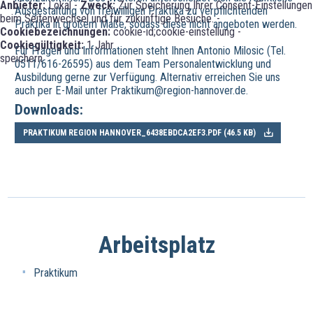
Anbieter:
Lokal -
Zweck:
Zur Speicherung Ihrer Consent-Einstellungen
Ausgestaltung von freiwilligen Praktika zu verpflichtenden
beim Seitenwechsel und für zukünftige Besuche. -
Praktika in großem Maße, sodass diese nicht angeboten werden.
Cookiebezeichnungen:
cookie-id;cookie-einstellung -
Cookiegültigkeit:
1 Jahr
Für Fragen und Informationen steht Ihnen Antonio Milosic (Tel.
speichern
0511/616-26595) aus dem Team Personalentwicklung und
Ausbildung gerne zur Verfügung. Alternativ erreichen Sie uns
auch per E-Mail unter Praktikum@region-hannover.de.
Downloads:
PRAKTIKUM REGION HANNOVER_6438EBDCA2EF3.PDF (
46.5 KB
)
Arbeitsplatz
Praktikum