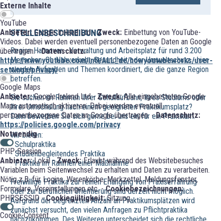
Externe Inhalte
YouTube
STELLENBESCHREIBUNG
Anbieter:
Google Ireland Ltd -
Zweck:
Einbettung von YouTube-
Videos. Dabei werden eventuell personenbezogene Daten an Google
Region Hannover - Verwaltung und Arbeitsplatz für rund 3.200
übertragen. -
Datenschutz:
Menschen. Ob Nahverkehr, Gesundheit oder Umweltschutz - hier
https://www.youtube.com/intl/ALL_de/howyoutubeworks/user-
werden Aufgaben und Themen koordiniert, die die ganze Region
settings/privacy/
betreffen.
Google Maps
Anbieter:
Google Ireland Ltd -
Zweck:
Alle eingebetteten Google
Sie suchen im Rahmen Ihrer Schullaufbahn, Ihres Studiums oder
Maps automatisch aktiveren. Dabei werden eventuell
Ihrer Umschulung nach einem geeigneten Praktikumsplatz?
personenbezogene Daten an Google übertragen. -
Datenschutz:
Dann bewerben Sie sich gerne bei uns ein für ein Praktikum.
https://policies.google.com/privacy
Notwendig
Wir bieten:
- Schulpraktika
PHP-Session
- Studienbegleitendes Praktika
Anbieter:
Lokal -
Zweck:
Erlaubt während des Websitebesuches
- Praktika im Rahmen einer Maßnahme
Variablen beim Seitenwechsel zu erhalten und Daten zu verarbeiten.
Nötig z.B. für Logins, Warenkörbe, Merkzettel, Meldungsfenster,
Freiwillige Praktika zur reinen Erlangung von Praxiserfahrung
Formulare, Voreinstellungen etc. -
Cookiebezeichnungen:
oder zur beruflichen Orientierung sind derzeit nicht möglich.
PHPSESSID -
Cookiegültigkeit:
Sitzung
Aufgrund der begrenzten Anzahl an Praktikumsplätzen wird
zunächst versucht, den vielen Anfragen zu Pflichtpraktika
Cookie-Consent
nachzukommen. Des Weiteren unterscheidet sich die rechtliche