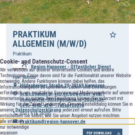
PRAKTIKUM
ALLGEMEIN (M/W/D)
Praktikum
Cookie- und Datenschutz-Consent
Region Hannover - Öffentlicher Dienst
Wir verwenden auf unserer Internetseite Cookies und andere
Technologien. Einige davon sind für die Funktionalität unserer Website
Herr Milosic
notwendig. Andere Funktionen können dabei helfen, das
Hildesheimer Straße 20, 30169 Hannover
Informationsangebot zu optimieren. Zudem sind Einstellungen
erforderlich, um zusätzliche Services und Medienangebote auf unserer
https://hannit.pi-asp.de/bewerber-web/?
Internetseite zu nutzen. Ihre Einwilligung können Sie jederzeit mit
companyEid=0033#position,id=2dd3f53e-
Wirkung für die Zukunft widerrufen. Diesen Einstelldialog können Sie in
5e95-4e0b-a24f-17a5abf2e298
unserer
Datenschutzerklärung
jederzeit erneut aufrufen. Bitte
0511 616 26595
entscheiden Sie selbst, wie Sie unser Angebot nutzen möchten.
alle erlauben
Praktikum@region-hannover.de
nur notwendige
anpassen
PDF DOWNLOAD