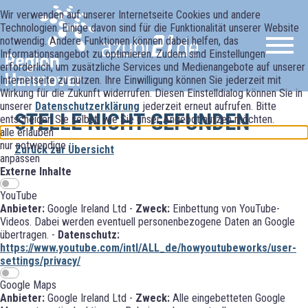
Wir verwenden auf unserer Internetseite Cookies und andere
Technologien. Einige davon sind für die Funktionalität unserer Website
notwendig. Andere Funktionen können dabei helfen, das
Informationsangebot zu optimieren. Zudem sind Einstellungen
erforderlich, um zusätzliche Services und Medienangebote auf unserer
Internetseite zu nutzen. Ihre Einwilligung können Sie jederzeit mit
Wirkung für die Zukunft widerrufen. Diesen Einstelldialog können Sie in
unserer
Datenschutzerklärung
jederzeit erneut aufrufen. Bitte
STELLE NICHT GEFUNDEN
entscheiden Sie selbst, wie Sie unser Angebot nutzen möchten.
alle erlauben
nur notwendige
Zurück zur Übersicht
anpassen
Externe Inhalte
YouTube
Anbieter:
Google Ireland Ltd -
Zweck:
Einbettung von YouTube-
Videos. Dabei werden eventuell personenbezogene Daten an Google
übertragen. -
Datenschutz:
https://www.youtube.com/intl/ALL_de/howyoutubeworks/user-
settings/privacy/
Google Maps
Anbieter:
Google Ireland Ltd -
Zweck:
Alle eingebetteten Google