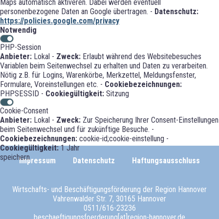
Maps automatisch aktiveren. Dabei werden eventuell
personenbezogene Daten an Google übertragen. -
Datenschutz:
https://policies.google.com/privacy
Notwendig
PHP-Session
Anbieter:
Lokal -
Zweck:
Erlaubt während des Websitebesuches
Variablen beim Seitenwechsel zu erhalten und Daten zu verarbeiten.
Nötig z.B. für Logins, Warenkörbe, Merkzettel, Meldungsfenster,
Formulare, Voreinstellungen etc. -
Cookiebezeichnungen:
PHPSESSID -
Cookiegültigkeit:
Sitzung
Cookie-Consent
Anbieter:
Lokal -
Zweck:
Zur Speicherung Ihrer Consent-Einstellungen
beim Seitenwechsel und für zukünftige Besuche. -
Cookiebezeichnungen:
cookie-id;cookie-einstellung -
Cookiegültigkeit:
1 Jahr
speichern
Impressum
Datenschutz
Haftungsausschluss
Wirtschafts- und Beschäftigungsförderung der Region Hannover
Vahrenwalder Str. 7, 30165 Hannover
0511/616-23236
beschaeftigungsfoerderung[at]region-hannover.de