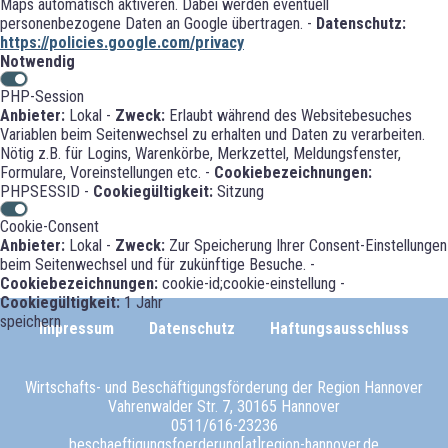
Maps automatisch aktiveren. Dabei werden eventuell
personenbezogene Daten an Google übertragen. -
Datenschutz:
https://policies.google.com/privacy
Notwendig
PHP-Session
Anbieter:
Lokal -
Zweck:
Erlaubt während des Websitebesuches
Variablen beim Seitenwechsel zu erhalten und Daten zu verarbeiten.
Nötig z.B. für Logins, Warenkörbe, Merkzettel, Meldungsfenster,
Formulare, Voreinstellungen etc. -
Cookiebezeichnungen:
PHPSESSID -
Cookiegültigkeit:
Sitzung
Cookie-Consent
Anbieter:
Lokal -
Zweck:
Zur Speicherung Ihrer Consent-Einstellungen
beim Seitenwechsel und für zukünftige Besuche. -
Cookiebezeichnungen:
cookie-id;cookie-einstellung -
Cookiegültigkeit:
1 Jahr
speichern
Impressum
Datenschutz
Haftungsausschluss
Wirtschafts- und Beschäftigungsförderung der Region Hannover
Vahrenwalder Str. 7, 30165 Hannover
0511/616-23236
beschaeftigungsfoerderung[at]region-hannover.de