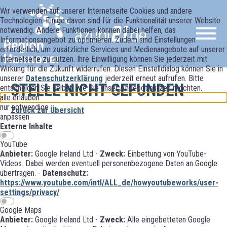
Wir verwenden auf unserer Internetseite Cookies und andere
Technologien. Einige davon sind für die Funktionalität unserer Website
notwendig. Andere Funktionen können dabei helfen, das
Informationsangebot zu optimieren. Zudem sind Einstellungen
erforderlich, um zusätzliche Services und Medienangebote auf unserer
Internetseite zu nutzen. Ihre Einwilligung können Sie jederzeit mit
Wirkung für die Zukunft widerrufen. Diesen Einstelldialog können Sie in
unserer
Datenschutzerklärung
jederzeit erneut aufrufen. Bitte
STELLE NICHT GEFUNDEN
entscheiden Sie selbst, wie Sie unser Angebot nutzen möchten.
alle erlauben
nur notwendige
Zurück zur Übersicht
anpassen
Externe Inhalte
YouTube
Anbieter:
Google Ireland Ltd -
Zweck:
Einbettung von YouTube-
Videos. Dabei werden eventuell personenbezogene Daten an Google
übertragen. -
Datenschutz:
https://www.youtube.com/intl/ALL_de/howyoutubeworks/user-
settings/privacy/
Google Maps
Anbieter:
Google Ireland Ltd -
Zweck:
Alle eingebetteten Google