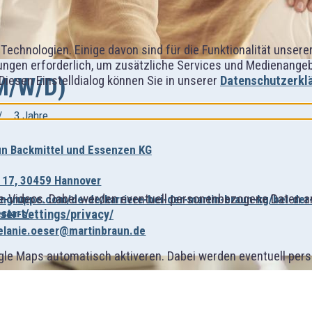
Technologien. Einige davon sind für die Funktionalität unser
ngen erforderlich, um zusätzliche Services und Medienangebot
M/W/D)
 Diesen Einstelldialog können Sie in unserer
Datenschutzerkl
3 Jahre
un Backmittel und Essenzen KG
r. 17, 30459 Hannover
-Videos. Dabei werden eventuell personenbezogene Daten an
ungruppe.com/de-de/karriere-bei-der-martin-braun-kg/bei-der
start/
er-settings/privacy/
lanie.oeser@martinbraun.de
gle Maps automatisch aktiveren. Dabei werden eventuell per