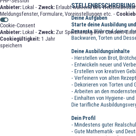
PHP-Session
STELLENBESCHREIBUNG
Anbieter:
Lokal -
Zweck:
Erlaubt während des Websitebesuches
Meldungsfenster, Formulare, Voreinstellungen etc. -
Cookieb
Deine Aufgaben
Starte deine Ausbildung un
Cookie-Consent
Desserts.
Während deiner dre
Anbieter:
Lokal -
Zweck:
Zur Speicherung Ihrer Consent-Eins
Backwaren, Torten und Desser
Cookiegültigkeit:
1 Jahr
speichern
Deine Ausbildungsinhalte
- Herstellen von Brot, Brötch
- Entwickeln neuer und Verb
- Erstellen von kreativen Ge
- Verfeinern von alten Reze
- Dekorieren von Torten und
- Arbeiten an den modernste
- Einhalten von Hygiene- und
Die tarifliche Ausbildungsver
Dein Profil
- Mindestens guter Realschu
- Gute Mathematik- und Deu