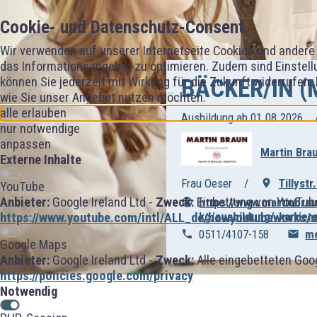
Cookie- und Datenschutz-Consent
Wir verwenden auf unserer Internetseite Cookies und andere 
das Informationsangebot zu optimieren. Zudem sind Einstellu
BÄCKER/IN (
können Sie jederzeit mit Wirkung für die Zukunft widerrufen.
wie Sie unser Angebot nutzen möchten.
alle erlauben
Ausbildung ab 01.08.2026
nur notwendige
anpassen
Martin Bra
Externe Inhalte
Frau Oeser
Tillyst
YouTube
Anbieter:
Google Ireland Ltd -
Zweck:
Einbettung von YouTube
https://www.martinbra
kg/ausbildung/-karriere
https://www.youtube.com/intl/ALL_de/howyoutubeworks/us
0511/4107-158
me
Google Maps
Anbieter:
Google Ireland Ltd -
Zweck:
Alle eingebetteten Goo
https://policies.google.com/privacy
Notwendig