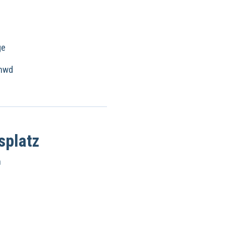
ge
-mwd
splatz
n