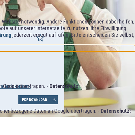
er Website notwendig. Andere Funktionen können dabei helfen,
e auf unserer Internetseite zu nutzen. Ihre Einwilligung
ärung
jederzeit erneut aufrufen. Bitte entscheiden Sie selbst,
 Google übertragen. -
Datenschutz:
-martin-braun-
PDF DOWNLOAD
sonenbezogene Daten an Google übertragen. -
Datenschutz: