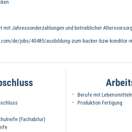
cken
et mit Jahressonderzahlungen und betrieblicher Altersvorsor
-hr.com/de/jobs/40485/ausbildung-zum-backer-bzw-konditor
bschluss
Arbeit
Berufe mit Lebensmittel
bschluss
Produktion Fertigung
ulreife (Fachabitur)
eife