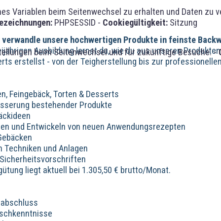
 Variablen beim Seitenwechsel zu erhalten und Daten zu vera
ezeichnungen:
PHPSESSID -
Cookiegültigkeit:
Sitzung
d verwandle unsere hochwertigen Produkte in feinste Backw
ijährigen Ausbildung lernst du, wie du aus unseren Produkte
tellungen beim Seitenwechsel und für zukünftige Besuche. -
ts erstellst - von der Teigherstellung bis zur professionelle
en, Feingebäck, Torten & Desserts
esserung bestehender Produkte
bäckideen
pten und Entwickeln von neuen Anwendungsrezepten
 Gebäcken
n Techniken und Anlagen
 Sicherheitsvorschriften
gütung liegt aktuell bei 1.305,50 € brutto/Monat.
labschluss
tschkenntnisse