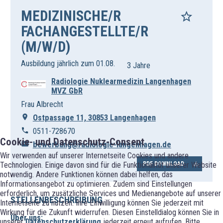
MEDIZINISCHE/R
FACHANGESTELLTE/R
(M/W/D)
Ausbildung jährlich zum 01.08.
3 Jahre
Radiologie Nuklearmedizin Langenhagen
MVZ GbR
Frau Albrecht
Ostpassage 11, 30853 Langenhagen
0511-728670
Cookie- und Datenschutz-Consent
bewerbung@radiologie-langenhagen.de
Wir verwenden auf unserer Internetseite Cookies und andere
Technologien. Einige davon sind für die Funktionalität unserer Website
PDF DOWNLOAD
notwendig. Andere Funktionen können dabei helfen, das
Informationsangebot zu optimieren. Zudem sind Einstellungen
erforderlich, um zusätzliche Services und Medienangebote auf unserer
STELLENBESCHREIBUNG
Internetseite zu nutzen. Ihre Einwilligung können Sie jederzeit mit
Wirkung für die Zukunft widerrufen. Diesen Einstelldialog können Sie in
Über uns:
unserer
Datenschutzerklärung
jederzeit erneut aufrufen. Bitte