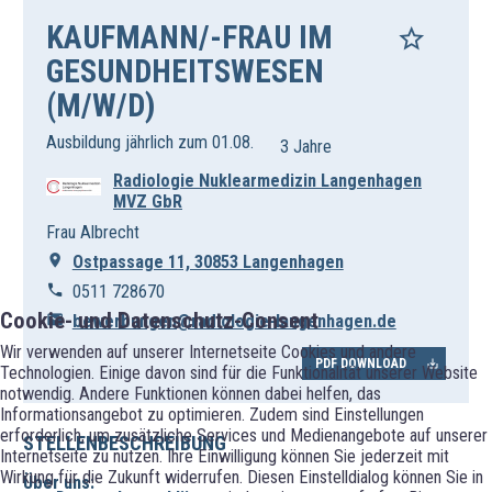
KAUFMANN/-FRAU IM
GESUNDHEITSWESEN
(M/W/D)
Ausbildung jährlich zum 01.08.
3 Jahre
Radiologie Nuklearmedizin Langenhagen
MVZ GbR
Frau Albrecht
Ostpassage 11, 30853 Langenhagen
0511 728670
Cookie- und Datenschutz-Consent
bewerbungen@radiologie-langenhagen.de
Wir verwenden auf unserer Internetseite Cookies und andere
PDF DOWNLOAD
Technologien. Einige davon sind für die Funktionalität unserer Website
notwendig. Andere Funktionen können dabei helfen, das
Informationsangebot zu optimieren. Zudem sind Einstellungen
erforderlich, um zusätzliche Services und Medienangebote auf unserer
STELLENBESCHREIBUNG
Internetseite zu nutzen. Ihre Einwilligung können Sie jederzeit mit
Wirkung für die Zukunft widerrufen. Diesen Einstelldialog können Sie in
Über uns: