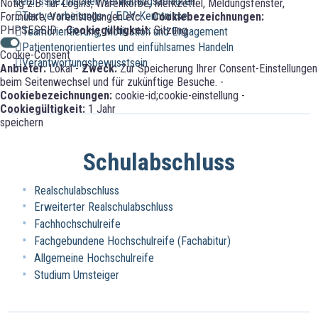
berufsspezifischen Verwaltungsabläufen
Nötig z.B. für Logins, Warenkörbe, Merkzettel, Meldungsfenster,
Textverarbeitungs- / EDV-Kenntnisse
Formulare, Voreinstellungen etc. -
Cookiebezeichnungen:
PHPSESSID -
Cookiegültigkeit:
Sitzung
Teamorientierung, Motivation und Engagement
Patientenorientiertes und einfühlsames Handeln
Cookie-Consent
Verantwortungsbewusstsein
Anbieter:
Lokal -
Zweck:
Zur Speicherung Ihrer Consent-Einstellungen
beim Seitenwechsel und für zukünftige Besuche. -
Cookiebezeichnungen:
cookie-id;cookie-einstellung -
Cookiegültigkeit:
1 Jahr
speichern
Schulabschluss
Realschulabschluss
Erweiterter Realschulabschluss
Fachhochschulreife
Fachgebundene Hochschulreife (Fachabitur)
Allgemeine Hochschulreife
Studium Umsteiger