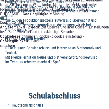
Variablen beim Seitenwechsel zu erhalten und Daten zu verarbeiten.
entgegennimmt und weitere Arbeitsschritte vorbereitet.
Nötig z.B. für Logins, Warenkörbe, Merkzettel, Meldungsfenster,
Bald hast du im Blick, wie du die Fertigungsmaschinen und -
Formulare, Voreinstellungen etc. -
Cookiebezeichnungen:
anlagen in Betrieb nimmst, sie bedienst, umrüstest und instand
PHPSESSID -
Cookiegültigkeit:
Sitzung
hältst.
Wie du den Produktionsprozess zuverlässig überwachst und
Cookie-Consent
Zwischenergebnisse kontrollierst, das bringen wir dir bei.
Anbieter:
Lokal -
Zweck:
Zur Speicherung Ihrer Consent-Einstellungen
Auf los geht´s los!
beim Seitenwechsel und für zukünftige Besuche. -
Cookiebezeichnungen:
cookie-id;cookie-einstellung -
Erkennst du dich wieder?
Cookiegültigkeit:
1 Jahr
speichern
Du hast einen Schulabschluss und Interesse an Mathematik und
Technik.
Mit Freude lernst du Neues und bist verantwortungsbewusst.
Im Team zu arbeiten macht dir Spaß.
Schulabschluss
Hauptschulabschluss