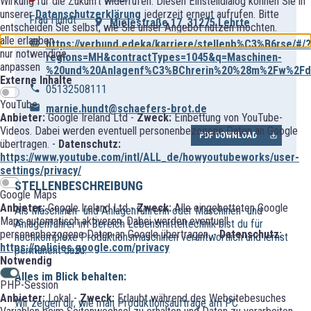
Wirkung für die Zukunft widerrufen. Diesen Einstelldialog können Sie in
unserer
Datenschutzerklärung
jederzeit erneut aufrufen. Bitte
Frau Hundt
Mielestraße 17, 31275 Lehrte
entscheiden Sie selbst, wie Sie unser Angebot nutzen möchten.
alle erlauben
https://verbund.edeka/karriere/stellenb%C3%B6rse/#/?
nur notwendige
regions=MH&contractTypes=1045&q=Maschinen-
anpassen
%20und%20Anlagenf%C3%BChrerin%20%28m%2Fw%2F
Externe Inhalte
05132508111
YouTube
marnie.hundt@schaefers-brot.de
Anbieter:
Google Ireland Ltd -
Zweck:
Einbettung von YouTube-
Videos. Dabei werden eventuell personenbezogene Daten an Google
PDF DOWNLOAD
übertragen. -
Datenschutz:
https://www.youtube.com/intl/ALL_de/howyoutubeworks/user-
settings/privacy/
STELLENBESCHREIBUNG
Google Maps
Anbieter:
Google Ireland Ltd -
Zweck:
Alle eingebetteten Google
Als Maschinen- und Anlagenführerin oder Maschinen- und
Maps automatisch aktiveren. Dabei werden eventuell
Anlagenführer im Bereich Lebensmitteltechnik bist du für
personenbezogene Daten an Google übertragen. -
Datenschutz:
hochkomplexe Produktionsmaschinen verantwortlich und lernst
https://policies.google.com/privacy
permanent dazu.
Notwendig
Alles im Blick behalten:
PHP-Session
Anbieter:
Lokal -
Zweck:
Erlaubt während des Websitebesuches
Wir zeigen dir, wie man Produktionsaufträge am PC