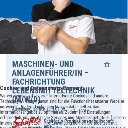
MASCHINEN- UND
ANLAGENFÜHRER/IN –
FACHRICHTUNG
Cookie- und Datenschutz-Consent
LEBENSMITTELTECHNIK
Wir verwenden auf unserer Internetseite Cookies und andere
(M/W/D)
Technologien. Einige davon sind für die Funktionalität unserer Website
notwendig. Andere Funktionen können dabei helfen, das
Ausbildung jährlich zum 01.08.
2 Jahre
Informationsangebot zu optimieren. Zudem sind Einstellungen
erforderlich, um zusätzliche Services und Medienangebote auf unserer
Schäfer´s Produktionsgesellschaft
Internetseite zu nutzen. Ihre Einwilligung können Sie jederzeit mit
mbH