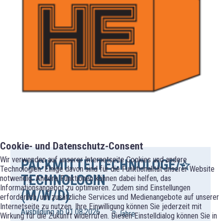
Cookie- und Datenschutz-Consent
Wir verwenden auf unserer Internetseite Cookies und andere
PACKMITTELTECHNOLOGE/-
Technologien. Einige davon sind für die Funktionalität unserer Website
TECHNOLOGIN
notwendig. Andere Funktionen können dabei helfen, das
Informationsangebot zu optimieren. Zudem sind Einstellungen
(M/W/D)
erforderlich, um zusätzliche Services und Medienangebote auf unserer
Internetseite zu nutzen. Ihre Einwilligung können Sie jederzeit mit
Ausbildung ab 01.08.2026
3 Jahre
Wirkung für die Zukunft widerrufen. Diesen Einstelldialog können Sie in