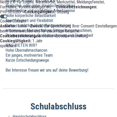
WORAUF KOMMT ES UNS AN?
Nötig z.B. für Logins, Warenkörbe, Merkzettel, Meldungsfenster,
Realschul- oder guter Hauptschulabschluss
Formulare, Voreinstellungen etc. -
Cookiebezeichnungen:
Selbständige und sorgfältige Arbeitsweise
PHPSESSID -
Cookiegültigkeit:
Sitzung
Hohe körperliche Belastbarkeit
Teamfähigkeit und Flexibilität
Cookie-Consent
Gutes räumliches Vorstellungsvermögen
Anbieter:
Lokal -
Zweck:
Zur Speicherung Ihrer Consent-Einstellungen
Interesse an Messtechniken, Verpackungsmaschinen,
beim Seitenwechsel und für zukünftige Besuche. -
Prozesssteuerung, Qualitätssicherung und Teamarbeit
Cookiebezeichnungen:
cookie-id;cookie-einstellung -
Cookiegültigkeit:
1 Jahr
WAS BIETEN WIR?
speichern
Hohe Übernahmechancen
Ein junges, motiviertes Team
Kurze Entscheidungswege
Bei Interesse freuen wir uns auf deine Bewerbung!
Schulabschluss
Hauptschulabschluss