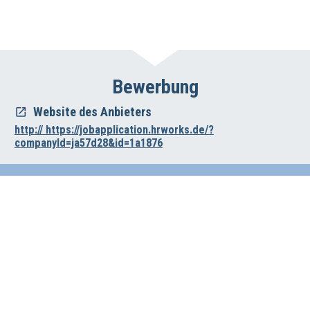
Bewerbung
Website des Anbieters
http:// https://jobapplication.hrworks.de/?
companyId=ja57d28&id=1a1876
Impressum
Datenschutz
Haftungsausschluss
Wirtschafts- und Beschäftigungsförderung der Region Hannover
Vahrenwalder Str. 7, 30165 Hannover
0511/616-23236
beschaeftigungsfoerderung[at]region-hannover.de