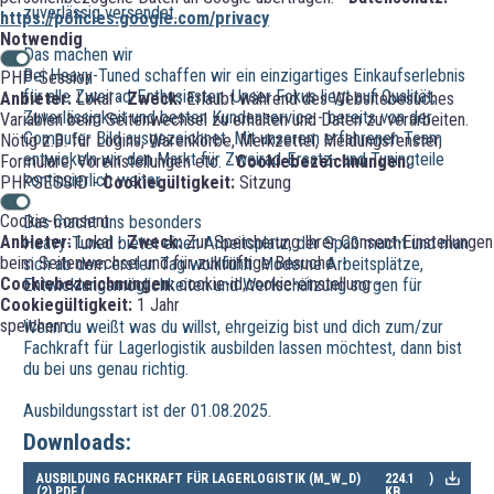
zuverlässig versendet.
https://policies.google.com/privacy
Notwendig
Das machen wir
Bei Heavy-Tuned schaffen wir ein einzigartiges Einkaufserlebnis
PHP-Session
für alle Zweirad-Enthusiasten. Unser Fokus liegt auf Qualität,
Anbieter:
Lokal -
Zweck:
Erlaubt während des Websitebesuches
Zuverlässigkeit und besten Kundenservice - bereits von der
Variablen beim Seitenwechsel zu erhalten und Daten zu verarbeiten.
Computer Bild ausgezeichnet. Mit unserem erfahrenen Team
Nötig z.B. für Logins, Warenkörbe, Merkzettel, Meldungsfenster,
entwickeln wir den Markt für Zweirad-Ersatz- und Tuningteile
Formulare, Voreinstellungen etc. -
Cookiebezeichnungen:
kontinuierlich weiter.
PHPSESSID -
Cookiegültigkeit:
Sitzung
Cookie-Consent
Das macht uns besonders
Anbieter:
Lokal -
Zweck:
Zur Speicherung Ihrer Consent-Einstellungen
Heavy-Tuned bietet einen Arbeitsplatz, der Spaß macht und man
beim Seitenwechsel und für zukünftige Besuche. -
sich ab dem ersten Tag wohlfühlt. Moderne Arbeitsplätze,
Cookiebezeichnungen:
cookie-id;cookie-einstellung -
Entwicklungsmöglichkeiten und Wertschätzung sorgen für
Cookiegültigkeit:
1 Jahr
speichern
Wenn du weißt was du willst, ehrgeizig bist und dich zum/zur
Fachkraft für Lagerlogistik ausbilden lassen möchtest, dann bist
du bei uns genau richtig.
Ausbildungsstart ist der 01.08.2025.
Downloads:
AUSBILDUNG FACHKRAFT FÜR LAGERLOGISTIK (M_W_D)
224.1
)
(2).PDF (
KB