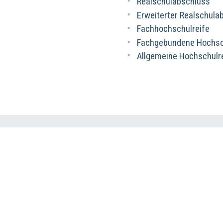
Realschulabschluss
Erweiterter Realschula
Fachhochschulreife
Fachgebundene Hochsch
Allgemeine Hochschulr
Website des Anbiete
https://karriere.steinlen.de
Impressum
Datenschutz
Haftungsausschluss