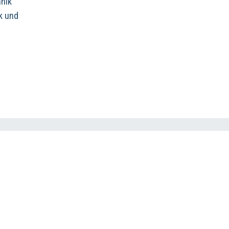
hnik
k und
k