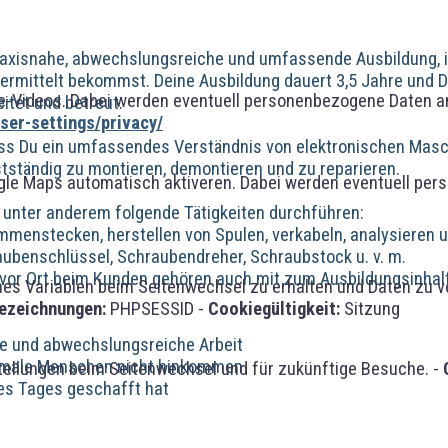
axisnahe, abwechslungsreiche und umfassende Ausbildung, in
vermittelt bekommst. Deine Ausbildung dauert 3,5 Jahre und 
-Videos. Dabei werden eventuell personenbezogene Daten an
itet und betreut.
er-settings/privacy/
dass Du ein umfassendes Verständnis von elektronischen Masc
bstständig zu montieren, demontieren und zu reparieren.
gle Maps automatisch aktiveren. Dabei werden eventuell per
u unter anderem folgende Tätigkeiten durchführen:
menstecken, herstellen von Spulen, verkabeln, analysieren 
aubenschlüssel, Schraubendreher, Schraubstock u. v. m.
vor Ort beim Kunden gehören auch mit zum Ausbildungsinhal
 Variablen beim Seitenwechsel zu erhalten und Daten zu vera
ezeichnungen:
PHPSESSID -
Cookiegültigkeit:
Sitzung
te und abwechslungsreiche Arbeit
rmale Menschen nicht hinkommen
tellungen beim Seitenwechsel und für zukünftige Besuche. -
es Tages geschafft hat