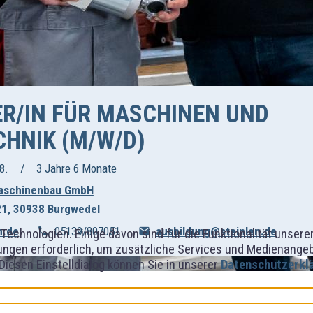
ER/IN FÜR MASCHINEN UND
HNIK (M/W/D)
8.
3 Jahre 6 Monate
maschinenbau GmbH
21, 30938 Burgwedel
n.de
05139/807051
ausbildung@steinlen.de
Technologien. Einige davon sind für die Funktionalität unser
ngen erforderlich, um zusätzliche Services und Medienangebot
 Diesen Einstelldialog können Sie in unserer
Datenschutzerkl