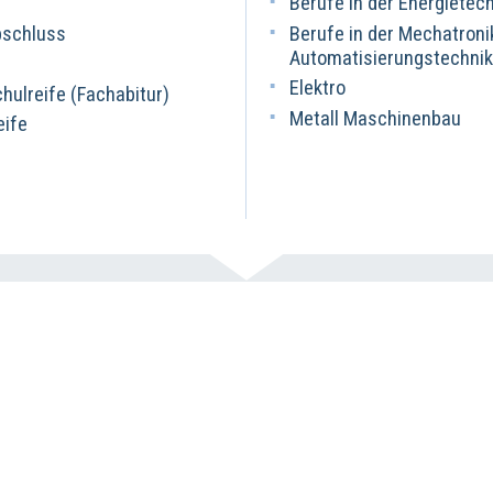
Berufe in der Energietec
bschluss
Berufe in der Mechatroni
Automatisierungstechni
Elektro
ulreife (Fachabitur)
Metall Maschinenbau
eife
Bewerbung
rs