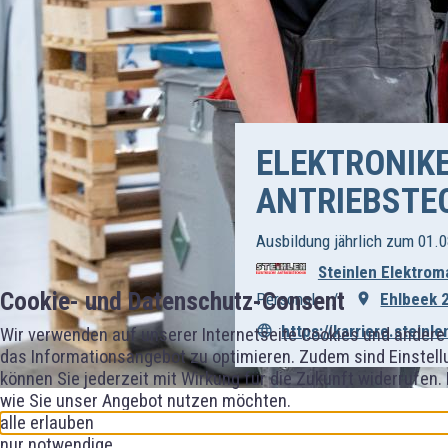
ELEKTRONIK
ANTRIEBSTEC
Ausbildung jährlich zum 01.0
Steinlen Elektro
Cookie- und Datenschutz-Consent
Personal
Ehlbeek 
https://karriere.steinle
Wir verwenden auf unserer Internetseite Cookies und andere 
das Informationsangebot zu optimieren. Zudem sind Einstellu
können Sie jederzeit mit Wirkung für die Zukunft widerrufen.
wie Sie unser Angebot nutzen möchten.
alle erlauben
nur notwendige