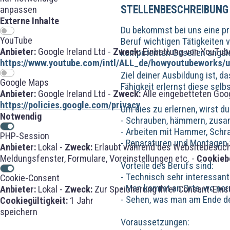
STELLENBESCHREIBUNG
anpassen
Externe Inhalte
Du bekommst bei uns eine pr
YouTube
Beruf wichtigen Tätigkeiten 
Anbieter:
Google Ireland Ltd -
Zweck:
Einbettung von YouTube
kompetenten Gesellen angele
https://www.youtube.com/intl/ALL_de/howyoutubeworks/us
Ziel deiner Ausbildung ist, 
Google Maps
Fähigkeit erlernst diese sel
Anbieter:
Google Ireland Ltd -
Zweck:
Alle eingebetteten Goo
https://policies.google.com/privacy
Um dies zu erlernen, wirst d
Notwendig
- Schrauben, hämmern, zusam
- Arbeiten mit Hammer, Schr
PHP-Session
- Reparaturen und Montagen 
Anbieter:
Lokal -
Zweck:
Erlaubt während des Websitebesuches
Meldungsfenster, Formulare, Voreinstellungen etc. -
Cookieb
Vorteile des Berufs sind:
- Technisch sehr interessan
Cookie-Consent
- Man kommt an Orte, wo no
Anbieter:
Lokal -
Zweck:
Zur Speicherung Ihrer Consent-Eins
- Sehen, was man am Ende d
Cookiegültigkeit:
1 Jahr
speichern
Voraussetzungen: