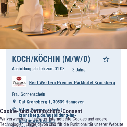
KOCH/KÖCHIN (M/W/D)
Ausbildung jährlich zum 01.08.
3 Jahre
Best Western Premier Parkhotel Kronsberg
Frau Sonnenschein
Gut Kronsberg 1, 30539 Hannover
https://www.parkhotel-
Cookie- und Datenschutz-Consent
kronsberg.de/ausbildung-im-
Wir verwenden auf unserer Internetseite Cookies und andere
gastgewerbe.html
Technologien. Einige davon sind für die Funktionalität unserer Website