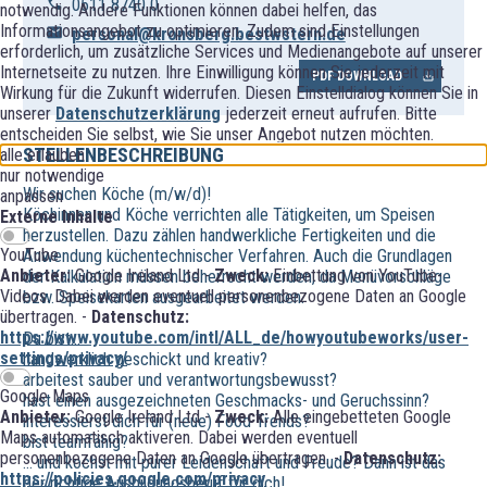
0511 8740 0
notwendig. Andere Funktionen können dabei helfen, das
Informationsangebot zu optimieren. Zudem sind Einstellungen
personal@kronsberg.bestwstern.de
erforderlich, um zusätzliche Services und Medienangebote auf unserer
Internetseite zu nutzen. Ihre Einwilligung können Sie jederzeit mit
PDF DOWNLOAD
Wirkung für die Zukunft widerrufen. Diesen Einstelldialog können Sie in
unserer
Datenschutzerklärung
jederzeit erneut aufrufen. Bitte
entscheiden Sie selbst, wie Sie unser Angebot nutzen möchten.
STELLENBESCHREIBUNG
alle erlauben
nur notwendige
Wir suchen Köche (m/w/d)!
anpassen
Köchinnen und Köche verrichten alle Tätigkeiten, um Speisen
Externe Inhalte
herzustellen. Dazu zählen handwerkliche Fertigkeiten und die
YouTube
Anwendung küchentechnischer Verfahren. Auch die Grundlagen
Anbieter:
Google Ireland Ltd -
Zweck:
Einbettung von YouTube-
der Kalkulation müssen beherrscht werden, da Menüvorschläge
Videos. Dabei werden eventuell personenbezogene Daten an Google
bzw. Speisekarten ausgearbeitet werden.
übertragen. -
Datenschutz:
https://www.youtube.com/intl/ALL_de/howyoutubeworks/user-
Du bist...
settings/privacy/
handwerklich geschickt und kreativ?
arbeitest sauber und verantwortungsbewusst?
Google Maps
hast einen ausgezeichneten Geschmacks- und Geruchssinn?
Anbieter:
Google Ireland Ltd -
Zweck:
Alle eingebetteten Google
interessierst dich für (neue) Food Trends?
Maps automatisch aktiveren. Dabei werden eventuell
bist teamfähig?
personenbezogene Daten an Google übertragen. -
Datenschutz:
... und kochst mit purer Leidenschaft und Freude? Dann ist das
https://policies.google.com/privacy
der richtige Ausbildungsberuf für dich!