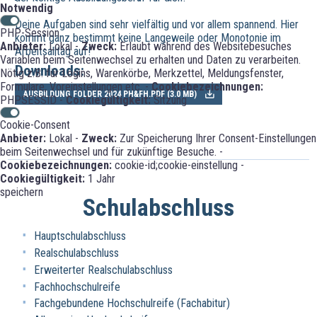
Notwendig
Deine Aufgaben sind sehr vielfältig und vor allem spannend. Hier
PHP-Session
kommt ganz bestimmt keine Langeweile oder Monotonie im
Anbieter:
Lokal -
Zweck:
Erlaubt während des Websitebesuches
Arbeitsalltag auf!
Variablen beim Seitenwechsel zu erhalten und Daten zu verarbeiten.
Downloads:
Nötig z.B. für Logins, Warenkörbe, Merkzettel, Meldungsfenster,
Formulare, Voreinstellungen etc. -
Cookiebezeichnungen:
AUSBILDUNG FOLDER 2024 PH&FH.PDF (
3.0 MB
)
PHPSESSID -
Cookiegültigkeit:
Sitzung
Cookie-Consent
Anbieter:
Lokal -
Zweck:
Zur Speicherung Ihrer Consent-Einstellungen
beim Seitenwechsel und für zukünftige Besuche. -
Cookiebezeichnungen:
cookie-id;cookie-einstellung -
Cookiegültigkeit:
1 Jahr
speichern
Schulabschluss
Hauptschulabschluss
Realschulabschluss
Erweiterter Realschulabschluss
Fachhochschulreife
Fachgebundene Hochschulreife (Fachabitur)