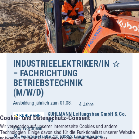
INDUSTRIEELEKTRIKER/IN
– FACHRICHTUNG
BETRIEBSTECHNIK
(M/W/D)
Ausbildung jährlich zum 01.08.
4 Jahre
KUHLMANN Leitungsbau GmbH & Co.
Cookie- und Datenschutz-Consent
KG
Wir verwenden auf unserer Internetseite Cookies und andere
Frau Wortmann
Technologien. Einige davon sind für die Funktionalität unserer Website
Holstenstraße 12, 30853 Langenhagen
notwendig. Andere Funktionen können dabei helfen, das