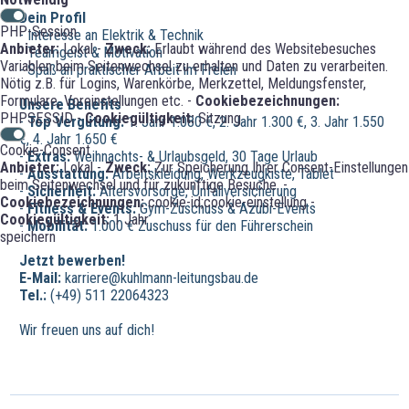
Dein Profil
PHP-Session
- Interesse an Elektrik & Technik
Anbieter:
Lokal -
Zweck:
Erlaubt während des Websitebesuches
- Teamgeist & Motivation
Variablen beim Seitenwechsel zu erhalten und Daten zu verarbeiten.
- Spaß an praktischer Arbeit im Freien
Nötig z.B. für Logins, Warenkörbe, Merkzettel, Meldungsfenster,
Formulare, Voreinstellungen etc. -
Cookiebezeichnungen:
Unsere Benefits
PHPSESSID -
Cookiegültigkeit:
Sitzung
-
Top Vergütung:
1. Jahr 1.080 €, 2. Jahr 1.300 €, 3. Jahr 1.550
€, 4. Jahr 1.650 €
Cookie-Consent
-
Extras:
Weihnachts- & Urlaubsgeld, 30 Tage Urlaub
Anbieter:
Lokal -
Zweck:
Zur Speicherung Ihrer Consent-Einstellungen
-
Ausstattung:
Arbeitskleidung, Werkzeugkiste, Tablet
beim Seitenwechsel und für zukünftige Besuche. -
-
Sicherheit:
Altersvorsorge, Unfallversicherung
Cookiebezeichnungen:
cookie-id;cookie-einstellung -
-
Fitness & Events:
Gym-Zuschuss & Azubi-Events
Cookiegültigkeit:
1 Jahr
-
Mobilität:
1.000 € Zuschuss für den Führerschein
speichern
Jetzt bewerben!
E-Mail:
karriere@kuhlmann-leitungsbau.de
Tel.:
(+49) 511 22064323
Wir freuen uns auf dich!