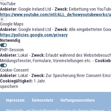
YouTube
Anbieter:
Google Ireland Ltd -
Zweck:
Einbettung von YouTube
https://www.youtube.com/intl/ALL_de/howyoutubeworks/us
Google Maps
Anbieter:
Google Ireland Ltd -
Zweck:
Alle eingebetteten Goo
https://policies.google.com/privacy
Notwendig
PHP-Session
Anbieter:
Lokal -
Zweck:
Erlaubt während des Websitebesuches
Meldungsfenster, Formulare, Voreinstellungen etc. -
Cookieb
Cookie-Consent
Anbieter:
Lokal -
Zweck:
Zur Speicherung Ihrer Consent-Eins
Cookiegültigkeit:
1 Jahr
speichern
Impressum
Datenschutz
Haftungsausschluss
Wirtschafts- und Beschäftigungsförderung der Region Hannover