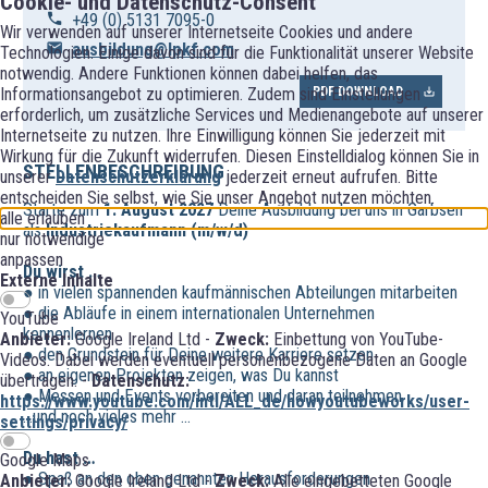
Cookie- und Datenschutz-Consent
+49 (0) 5131 7095-0
Wir verwenden auf unserer Internetseite Cookies und andere
ausbildung@lpkf.com
Technologien. Einige davon sind für die Funktionalität unserer Website
notwendig. Andere Funktionen können dabei helfen, das
Informationsangebot zu optimieren. Zudem sind Einstellungen
PDF DOWNLOAD
erforderlich, um zusätzliche Services und Medienangebote auf unserer
Internetseite zu nutzen. Ihre Einwilligung können Sie jederzeit mit
Wirkung für die Zukunft widerrufen. Diesen Einstelldialog können Sie in
STELLENBESCHREIBUNG
unserer
Datenschutzerklärung
jederzeit erneut aufrufen. Bitte
entscheiden Sie selbst, wie Sie unser Angebot nutzen möchten.
Starte zum
1. August 2027
Deine Ausbildung bei uns in Garbsen
alle erlauben
als
Industriekaufmann (m/w/d)
nur notwendige
anpassen
Du wirst …
Externe Inhalte
● in vielen spannenden kaufmännischen Abteilungen mitarbeiten
● die Abläufe in einem internationalen Unternehmen
YouTube
kennenlernen
Anbieter:
Google Ireland Ltd -
Zweck:
Einbettung von YouTube-
● den Grundstein für Deine weitere Karriere setzen
Videos. Dabei werden eventuell personenbezogene Daten an Google
● an eigenen Projekten zeigen, was Du kannst
übertragen. -
Datenschutz:
● Messen und Events vorbereiten und daran teilnehmen
https://www.youtube.com/intl/ALL_de/howyoutubeworks/user-
...und noch vieles mehr …
settings/privacy/
Du hast …
Google Maps
● Spaß an den oben genannten Herausforderungen
Anbieter:
Google Ireland Ltd -
Zweck:
Alle eingebetteten Google