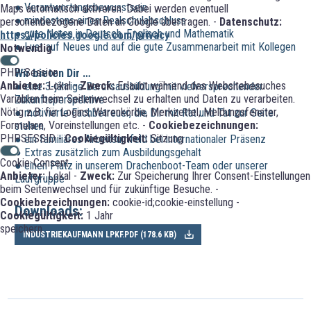
● Verantwortungsbewusstsein
Maps automatisch aktiveren. Dabei werden eventuell
● mindestens einen Realschulabschluss
personenbezogene Daten an Google übertragen. -
Datenschutz:
● gute Noten in Deutsch, Englisch und Mathematik
https://policies.google.com/privacy
● Lust auf Neues und auf die gute Zusammenarbeit mit Kollegen
Notwendig
PHP-Session
Wir bieten Dir …
Anbieter:
Lokal -
Zweck:
Erlaubt während des Websitebesuches
● eine 3-jährige Berufsausbildung mit vielversprechender
Variablen beim Seitenwechsel zu erhalten und Daten zu verarbeiten.
Zukunftsperspektive
Nötig z.B. für Logins, Warenkörbe, Merkzettel, Meldungsfenster,
● motivierte Fachbetreuer, die Dir mit Rat und Tat zur Seite
Formulare, Voreinstellungen etc. -
Cookiebezeichnungen:
stehen
PHPSESSID -
Cookiegültigkeit:
Sitzung
● ein familiäres Arbeitsumfeld bei internationaler Präsenz
● Extras zusätzlich zum Ausbildungsgehalt
Cookie-Consent
● einen Platz in unserem Drachenboot-Team oder unserer
Anbieter:
Lokal -
Zweck:
Zur Speicherung Ihrer Consent-Einstellungen
Laufgruppe
beim Seitenwechsel und für zukünftige Besuche. -
Cookiebezeichnungen:
cookie-id;cookie-einstellung -
Downloads:
Cookiegültigkeit:
1 Jahr
speichern
INDUSTRIEKAUFMANN LPKF.PDF (
178.6 KB
)