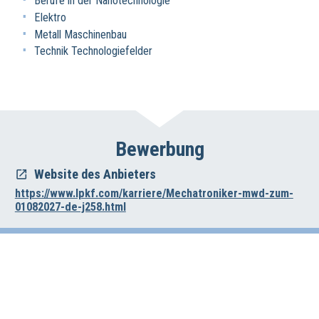
Berufe in der Nanotechnologie
Elektro
Metall Maschinenbau
Technik Technologiefelder
Bewerbung
Website des Anbieters
https://www.lpkf.com/karriere/Mechatroniker-mwd-zum-
01082027-de-j258.html
Impressum
Datenschutz
Haftungsausschluss
Wirtschafts- und Beschäftigungsförderung der Region Hannover
Vahrenwalder Str. 7, 30165 Hannover
0511/616-23236