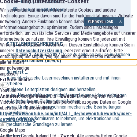
Cookie- und Datenschutz-Consent
+49 (0) 5131 7095-0
ausbildung@lpkf.com
Wir verwenden auf unserer Internetseite Cookies und andere
Technologien. Einige davon sind für die Funktionalität unserer Website
notwendig. Andere Funktionen können dabei helfen, das
PDF DOWNLOAD
Informationsangebot zu optimieren. Zudem sind Einstellungen
erforderlich, um zusätzliche Services und Medienangebote auf unserer
Internetseite zu nutzen. Ihre Einwilligung können Sie jederzeit mit
STELLENBESCHREIBUNG
Wirkung für die Zukunft widerrufen. Diesen Einstelldialog können Sie in
unserer
Datenschutzerklärung
jederzeit erneut aufrufen. Bitte
Starte zum
1. August 2027
Deine Ausbildung bei uns in Garbsen
entscheiden Sie selbst, wie Sie unser Angebot nutzen möchten.
als
Mechatroniker (m/w/d)
alle erlauben
nur notwendige
Du wirst …
anpassen
● hochtechnische Lasermaschinen installieren und mit ihnen
Externe Inhalte
arbeiten
● eigene Leiterplatten designen und herstellen
YouTube
● bei Neuentwicklungen mithelfen und eigene Ideen einbringen
Anbieter:
Google Ireland Ltd -
Zweck:
Einbettung von YouTube-
● Lötarbeiten an Platinen durchführen
Videos. Dabei werden eventuell personenbezogene Daten an Google
● mit Dreh- und Fräsmaschinen mechanische Bearbeitungen
übertragen. -
Datenschutz:
vornehmen
https://www.youtube.com/intl/ALL_de/howyoutubeworks/user-
● an externen Seminaren teilnehmen, um elektronische und
settings/privacy/
mechanische Grundlagen zu lernen
Google Maps
Anbieter:
Google Ireland Ltd -
Zweck:
Alle eingebetteten Google
Du hast …