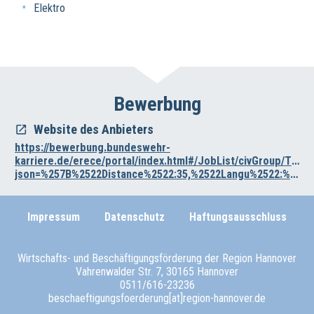
Elektro
Bewerbung
Website des Anbieters
https://bewerbung.bundeswehr-
karriere.de/erece/portal/index.html#/JobList/civGroup/Tw
json=%257B%2522Distance%2522:35,%2522Langu%2522:%2522D%2522,%2522Place%2522:%252231515%2522,%2522SearchCategory%2522:%255B%25220027%2522%255D%257D
Impressum
Datenschutz
Haftungsausschluss
Wirtschafts- und Beschäftigungsförderung der Region Hannover
Vahrenwalder Str. 7, 30165 Hannover
0511/616-23236
beschaeftigungsfoerderung[at]region-hannover.de