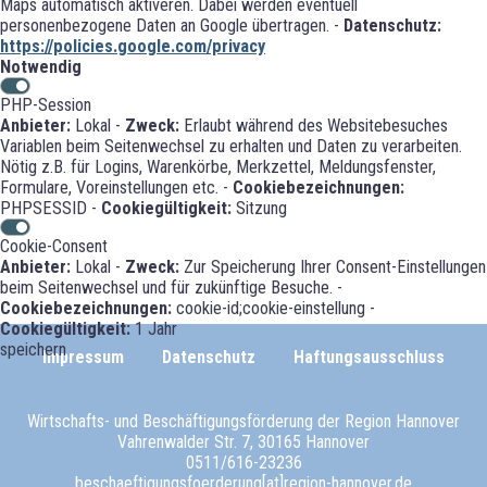
Maps automatisch aktiveren. Dabei werden eventuell
personenbezogene Daten an Google übertragen. -
Datenschutz:
https://policies.google.com/privacy
Notwendig
PHP-Session
Anbieter:
Lokal -
Zweck:
Erlaubt während des Websitebesuches
Variablen beim Seitenwechsel zu erhalten und Daten zu verarbeiten.
Nötig z.B. für Logins, Warenkörbe, Merkzettel, Meldungsfenster,
Formulare, Voreinstellungen etc. -
Cookiebezeichnungen:
PHPSESSID -
Cookiegültigkeit:
Sitzung
Cookie-Consent
Anbieter:
Lokal -
Zweck:
Zur Speicherung Ihrer Consent-Einstellungen
beim Seitenwechsel und für zukünftige Besuche. -
Cookiebezeichnungen:
cookie-id;cookie-einstellung -
Cookiegültigkeit:
1 Jahr
speichern
Impressum
Datenschutz
Haftungsausschluss
Wirtschafts- und Beschäftigungsförderung der Region Hannover
Vahrenwalder Str. 7, 30165 Hannover
0511/616-23236
beschaeftigungsfoerderung[at]region-hannover.de