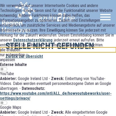
Wir verwenden auf unserer Internetseite Cookies und andere
Technologien. Einige davon sind für die Funktionalität unserer Website
notwendig. Andere Funktionen können dabei helfen, das
Informationsangebot zu optimieren. Zudem sind Einstellungen
erforderlich, um zusätzliche Services und Medienangebote auf unserer
Internetseite zu nutzen. Ihre Einwilligung können Sie jederzeit mit
Wirkung für die Zukunft widerrufen. Diesen Einstelldialog können Sie in
unserer
Datenschutzerklärung
jederzeit erneut aufrufen. Bitte
STELLE NICHT GEFUNDEN
entscheiden Sie selbst, wie Sie unser Angebot nutzen möchten.
alle erlauben
nur notwendige
Zurück zur Übersicht
anpassen
Externe Inhalte
YouTube
Anbieter:
Google Ireland Ltd -
Zweck:
Einbettung von YouTube-
Videos. Dabei werden eventuell personenbezogene Daten an Google
übertragen. -
Datenschutz:
https://www.youtube.com/intl/ALL_de/howyoutubeworks/user-
settings/privacy/
Google Maps
Anbieter:
Google Ireland Ltd -
Zweck:
Alle eingebetteten Google