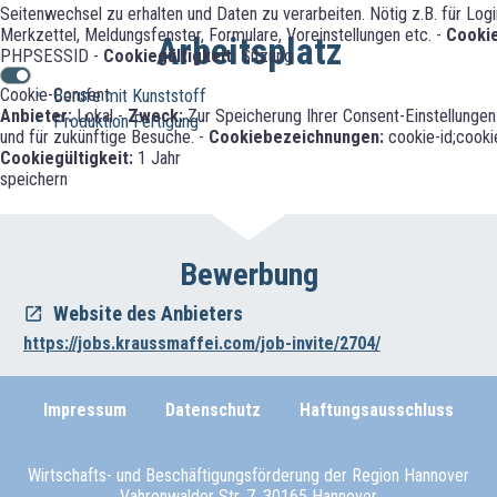
Seitenwechsel zu erhalten und Daten zu verarbeiten. Nötig z.B. für Log
Merkzettel, Meldungsfenster, Formulare, Voreinstellungen etc. -
Cooki
Arbeitsplatz
PHPSESSID -
Cookiegültigkeit:
Sitzung
Cookie-Consent
Berufe mit Kunststoff
Anbieter:
Lokal -
Zweck:
Zur Speicherung Ihrer Consent-Einstellunge
Produktion Fertigung
und für zukünftige Besuche. -
Cookiebezeichnungen:
cookie-id;cookie
Cookiegültigkeit:
1 Jahr
speichern
Bewerbung
Website des Anbieters
https://jobs.kraussmaffei.com/job-invite/2704/
Impressum
Datenschutz
Haftungsausschluss
Wirtschafts- und Beschäftigungsförderung der Region Hannover
Vahrenwalder Str. 7, 30165 Hannover