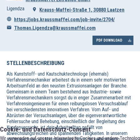
Ligendza
Krauss-Maffei-Straße 1, 30880 Laatzen
https://jobs.kraussmaffei.com/job-invite/2704/
Thomas.Ligendza@kraussmaffei.com
PDF DOWNLOAD
STELLENBESCHREIBUNG
Als Kunststoff- und Kautschuktechnologe (ehemals)
Verfahrensmechaniker arbeitest du in einem sehr motivierten
Arbeitsumfeld an den neusten Extrusionsanlagen der Branche.
Gemeinsam in einem Team bestehend aus Industrie- sowie
Verfahrensmechanikern sorgst du in enger Zusammenarbeit mit
Verfahrensingenieuren für einen reibungslosen Versuchsablauf
bei verschiedensten innovativen Verfahren. Vom Auf- und
Abrüsten der Versuchsanlagen, über die eigenverantwortliche
Fehlersuche und Behebung, einschließlich der Begleitung des
Kundenversuchs, ist dein Arbeitsalltag gefüllt von
Cookie- und Datenschutz-Consent
abwechslungsreichen und spannenden Tätigkeiten. In unserem
Wir verwenden auf unserer Internetseite Cookies und andere Technologi
stetig wachsenden Maschinenpark führst du selbstständig