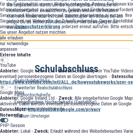
für die Funktionalität unserer Website notwendig. Andere Funktionen kö
Wartungsarbeiten durch, um die nachfolgenden Versuche im
Informationsangebot zu optimieren. Zudem sind Einstellungen erforderl
Innovation Center einwandfrei zu gewährleisten. Ob mit dem
Services und Medienangebote auf unserer Internetseite zu nutzen. Ihre 
Kran hoch hinaus oder mit dem Gabelstapler am Boden, bei uns
Sie jederzeit mit Wirkung für die Zukunft widerrufen. Diesen Einstelldia
bringst Du als echter Allrounder, immer viel Bewegung in die
unserer
Datenschutzerklärung
jederzeit erneut aufrufen. Bitte entsch
Werkshalle.
Sie unser Angebot nutzen möchten.
alle erlauben
nur notwendige
anpassen
Externe Inhalte
YouTube
Schulabschluss
Anbieter:
Google Ireland Ltd -
Zweck:
Einbettung von YouTube-Videos
eventuell personenbezogene Daten an Google übertragen. -
Datenschu
Realschulabschluss
https://www.youtube.com/intl/ALL_de/howyoutubeworks/user-set
Erweiterter Realschulabschluss
Google Maps
Fachhochschulreife
Anbieter:
Google Ireland Ltd -
Zweck:
Alle eingebetteten Google Map
Fachgebundene Hochschulreife (Fachabitur)
aktiveren. Dabei werden eventuell personenbezogene Daten an Google ü
Allgemeine Hochschulreife
Datenschutz:
https://policies.google.com/privacy
Notwendig
Studium Umsteiger
PHP-Session
Anbieter:
Lokal -
Zweck:
Erlaubt während des Websitebesuches Varia