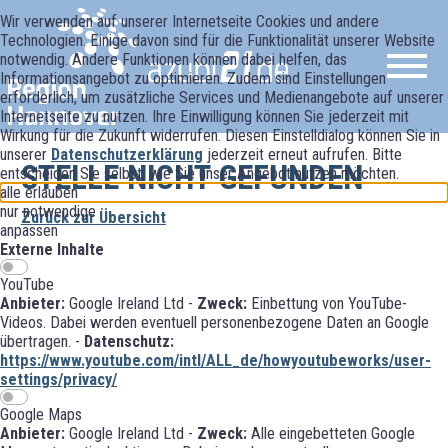
Wir verwenden auf unserer Internetseite Cookies und andere
Technologien. Einige davon sind für die Funktionalität unserer Website
notwendig. Andere Funktionen können dabei helfen, das
Informationsangebot zu optimieren. Zudem sind Einstellungen
erforderlich, um zusätzliche Services und Medienangebote auf unserer
Internetseite zu nutzen. Ihre Einwilligung können Sie jederzeit mit
Wirkung für die Zukunft widerrufen. Diesen Einstelldialog können Sie in
unserer
Datenschutzerklärung
jederzeit erneut aufrufen. Bitte
STELLE NICHT GEFUNDEN
entscheiden Sie selbst, wie Sie unser Angebot nutzen möchten.
alle erlauben
nur notwendige
Zurück zur Übersicht
anpassen
Externe Inhalte
YouTube
Anbieter:
Google Ireland Ltd -
Zweck:
Einbettung von YouTube-
Videos. Dabei werden eventuell personenbezogene Daten an Google
übertragen. -
Datenschutz:
https://www.youtube.com/intl/ALL_de/howyoutubeworks/user-
settings/privacy/
Google Maps
Anbieter:
Google Ireland Ltd -
Zweck:
Alle eingebetteten Google