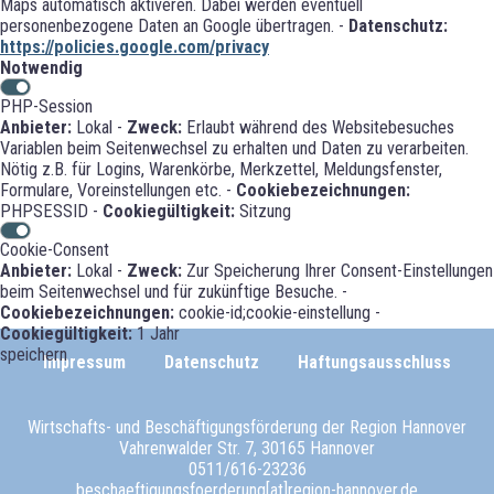
Maps automatisch aktiveren. Dabei werden eventuell
personenbezogene Daten an Google übertragen. -
Datenschutz:
https://policies.google.com/privacy
Notwendig
PHP-Session
Anbieter:
Lokal -
Zweck:
Erlaubt während des Websitebesuches
Variablen beim Seitenwechsel zu erhalten und Daten zu verarbeiten.
Nötig z.B. für Logins, Warenkörbe, Merkzettel, Meldungsfenster,
Formulare, Voreinstellungen etc. -
Cookiebezeichnungen:
PHPSESSID -
Cookiegültigkeit:
Sitzung
Cookie-Consent
Anbieter:
Lokal -
Zweck:
Zur Speicherung Ihrer Consent-Einstellungen
beim Seitenwechsel und für zukünftige Besuche. -
Cookiebezeichnungen:
cookie-id;cookie-einstellung -
Cookiegültigkeit:
1 Jahr
speichern
Impressum
Datenschutz
Haftungsausschluss
Wirtschafts- und Beschäftigungsförderung der Region Hannover
Vahrenwalder Str. 7, 30165 Hannover
0511/616-23236
beschaeftigungsfoerderung[at]region-hannover.de