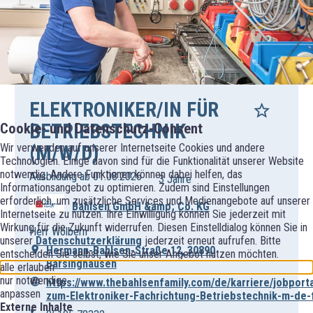
ELEKTRONIKER/IN FÜR
BETRIEBSTECHNIK
Cookie- und Datenschutz-Consent
(M/W/D)
Wir verwenden auf unserer Internetseite Cookies und andere
Technologien. Einige davon sind für die Funktionalität unserer Website
notwendig. Andere Funktionen können dabei helfen, das
Ausbildung ab 01.08.2026
3 Jahre
Informationsangebot zu optimieren. Zudem sind Einstellungen
erforderlich, um zusätzliche Services und Medienangebote auf unserer
Bahlsen GmbH &amp; Co. KG
Internetseite zu nutzen. Ihre Einwilligung können Sie jederzeit mit
Wirkung für die Zukunft widerrufen. Diesen Einstelldialog können Sie in
Herr Wölbern
unserer
Datenschutzerklärung
jederzeit erneut aufrufen. Bitte
Hermann-Bahlsen-Straße 12, 30890
entscheiden Sie selbst, wie Sie unser Angebot nutzen möchten.
Barsinghausen
alle erlauben
nur notwendige
https://www.thebahlsenfamily.com/de/karriere/jobport
anpassen
zum-Elektroniker-Fachrichtung-Betriebstechnik-m-de-
Externe Inhalte