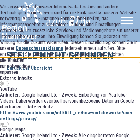
Wir verwenden auf unserer Internetseite Cookies und andere
Technologien. Einige davon sind für die Funktionalität unserer Website
notwendig. Andere Funktionen können dabei helfen, das
Informationsangebot zu optimieren. Zudem sind Einstellungen
erforderlich, um zusätzliche Services und Medienangebote auf unserer
Internetseite zu nutzen. Ihre Einwilligung können Sie jederzeit mit
Wirkung für die Zukunft widerrufen. Diesen Einstelldialog können Sie in
unserer
Datenschutzerklärung
jederzeit erneut aufrufen. Bitte
STELLE NICHT GEFUNDEN
entscheiden Sie selbst, wie Sie unser Angebot nutzen möchten.
alle erlauben
nur notwendige
Zurück zur Übersicht
anpassen
Externe Inhalte
YouTube
Anbieter:
Google Ireland Ltd -
Zweck:
Einbettung von YouTube-
Videos. Dabei werden eventuell personenbezogene Daten an Google
übertragen. -
Datenschutz:
https://www.youtube.com/intl/ALL_de/howyoutubeworks/user-
settings/privacy/
Google Maps
Anbieter:
Google Ireland Ltd -
Zweck:
Alle eingebetteten Google