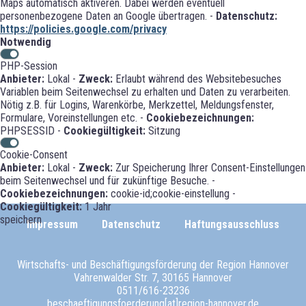
Maps automatisch aktiveren. Dabei werden eventuell
personenbezogene Daten an Google übertragen. -
Datenschutz:
https://policies.google.com/privacy
Notwendig
PHP-Session
Anbieter:
Lokal -
Zweck:
Erlaubt während des Websitebesuches
Variablen beim Seitenwechsel zu erhalten und Daten zu verarbeiten.
Nötig z.B. für Logins, Warenkörbe, Merkzettel, Meldungsfenster,
Formulare, Voreinstellungen etc. -
Cookiebezeichnungen:
PHPSESSID -
Cookiegültigkeit:
Sitzung
Cookie-Consent
Anbieter:
Lokal -
Zweck:
Zur Speicherung Ihrer Consent-Einstellungen
beim Seitenwechsel und für zukünftige Besuche. -
Cookiebezeichnungen:
cookie-id;cookie-einstellung -
Cookiegültigkeit:
1 Jahr
speichern
Impressum
Datenschutz
Haftungsausschluss
Wirtschafts- und Beschäftigungsförderung der Region Hannover
Vahrenwalder Str. 7, 30165 Hannover
0511/616-23236
beschaeftigungsfoerderung[at]region-hannover.de