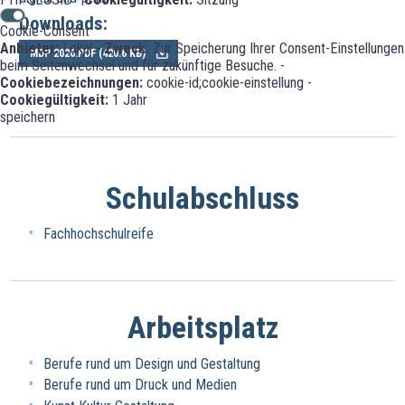
Downloads:
Cookie-Consent
Anbieter:
Lokal -
Zweck:
Zur Speicherung Ihrer Consent-Einstellungen
MDP 2026.PDF (
420.6 KB
)
beim Seitenwechsel und für zukünftige Besuche. -
Cookiebezeichnungen:
cookie-id;cookie-einstellung -
Cookiegültigkeit:
1 Jahr
speichern
Schulabschluss
Fachhochschulreife
Arbeitsplatz
Berufe rund um Design und Gestaltung
Berufe rund um Druck und Medien