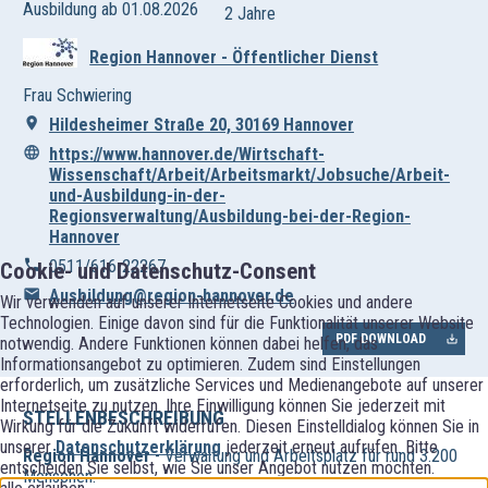
Ausbildung ab 01.08.2026
2 Jahre
Region Hannover - Öffentlicher Dienst
Frau Schwiering
Hildesheimer Straße 20, 30169 Hannover
https://www.hannover.de/Wirtschaft-
Wissenschaft/Arbeit/Arbeitsmarkt/Jobsuche/Arbeit-
und-Ausbildung-in-der-
Regionsverwaltung/Ausbildung-bei-der-Region-
Hannover
0511/616-22267
Cookie- und Datenschutz-Consent
Ausbildung@region-hannover.de
Wir verwenden auf unserer Internetseite Cookies und andere
Technologien. Einige davon sind für die Funktionalität unserer Website
PDF DOWNLOAD
notwendig. Andere Funktionen können dabei helfen, das
Informationsangebot zu optimieren. Zudem sind Einstellungen
erforderlich, um zusätzliche Services und Medienangebote auf unserer
Internetseite zu nutzen. Ihre Einwilligung können Sie jederzeit mit
STELLENBESCHREIBUNG
Wirkung für die Zukunft widerrufen. Diesen Einstelldialog können Sie in
unserer
Datenschutzerklärung
jederzeit erneut aufrufen. Bitte
Region Hannover
- Verwaltung und Arbeitsplatz für rund 3.200
entscheiden Sie selbst, wie Sie unser Angebot nutzen möchten.
Menschen.