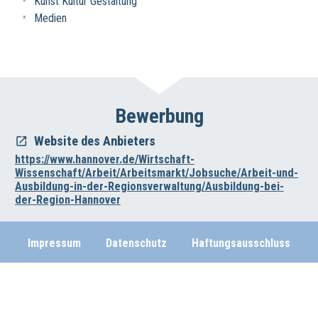
Kunst Kultur Gestaltung
Medien
Bewerbung
Website des Anbieters
https://www.hannover.de/Wirtschaft-
Wissenschaft/Arbeit/Arbeitsmarkt/Jobsuche/Arbeit-und-
Ausbildung-in-der-Regionsverwaltung/Ausbildung-bei-
der-Region-Hannover
Impressum
Datenschutz
Haftungsausschluss
Wirtschafts- und Beschäftigungsförderung der Region Hannover
Vahrenwalder Str. 7, 30165 Hannover
0511/616-23236