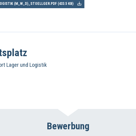
OGISTIK (M_W_D)_STOELLGER.PDF (
433.5 KB
)
tsplatz
rt Lager und Logistik
Bewerbung