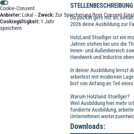
STELLENBESCHREIBUNG
Cookie-Consent
Anbieter:
Lokal -
Zweck:
Zur Speicherung Ihrer Consent-Eins
Du packst gern mit an, behält
Cookiegültigkeit:
1 Jahr
2026 deine Ausbildung zur Fa
speichern
HolzLand Stoellger ist ein m
Jahren stehen bei uns die T
Innen- und Außenbereich sow
Handwerk und Industrie eben
In deiner Ausbildung lernst 
arbeitest mit modernen Lage
bist von Anfang an Teil eine
Warum Holzland Stoellger?
Weil Ausbildung hier mehr is
fundierte Ausbildung, arbeit
Unternehmen weiterzuentwic
Downloads: