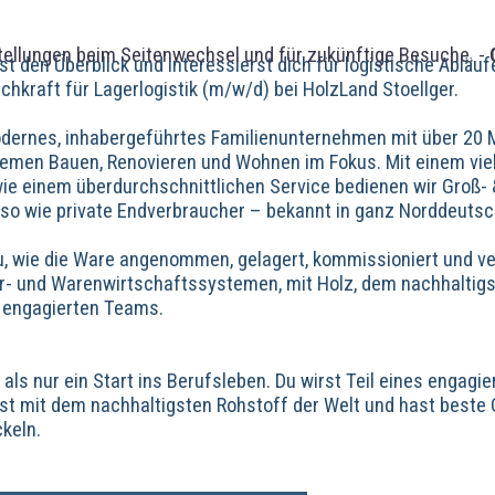
tellungen beim Seitenwechsel und für zukünftige Besuche. -
st den Überblick und interessierst dich für logistische Abläu
chkraft für Lagerlogistik (m/w/d) bei HolzLand Stoellger.
odernes, inhabergeführtes Familienunternehmen mit über 20 M
hemen Bauen, Renovieren und Wohnen im Fokus. Mit einem viel
ie einem überdurchschnittlichen Service bedienen wir Groß-
so wie private Endverbraucher – bekannt in ganz Norddeutsc
du, wie die Ware angenommen, gelagert, kommissioniert und v
r- und Warenwirtschaftssystemen, mit Holz, dem nachhaltigs
s engagierten Teams.
t als nur ein Start ins Berufsleben. Du wirst Teil eines enga
est mit dem nachhaltigsten Rohstoff der Welt und hast beste C
keln.