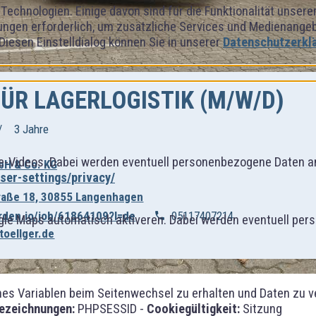
Technologien. Einige davon sind für die Funktionalität unser
ngen erforderlich, um zusätzliche Services und Medienangebot
 Diesen Einstelldialog können Sie in unserer
Datenschutzerkl
ÜR LAGERLOGISTIK (M/W/D)
3 Jahre
-Videos. Dabei werden eventuell personenbezogene Daten an
bH & Co. KG
er-settings/privacy/
raße 18, 30855 Langenhagen
arden.io/job/61864109?l=de
05117407214
gle Maps automatisch aktiveren. Dabei werden eventuell per
toellger.de
 Variablen beim Seitenwechsel zu erhalten und Daten zu vera
ezeichnungen:
PHPSESSID -
Cookiegültigkeit:
Sitzung