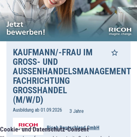
KAUFMANN/-FRAU IM
GROSS- UND A
USSENHANDELSMANAGEMENT FA
CHRICHTUNG GR
OSSHANDEL (M/
W/D)
Ausbildung ab 01.09.2026
3 Jahre
Ricoh Deutschland GmbH
Cookie- und Datenschutz-Consent