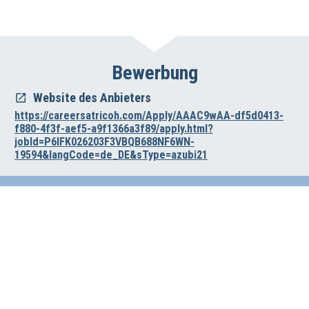
Bewerbung
Website des Anbieters
https://careersatricoh.com/Apply/AAAC9wAA-df5d0413-
f880-4f3f-aef5-a9f1366a3f89/apply.html?
jobId=P6IFK026203F3VBQB688NF6WN-
19594&langCode=de_DE&sType=azubi21
Impressum
Datenschutz
Haftungsausschluss
Wirtschafts- und Beschäftigungsförderung der Region Hannover
Vahrenwalder Str. 7, 30165 Hannover
0511/616-23236
beschaeftigungsfoerderung[at]region-hannover.de