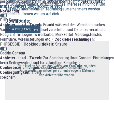
personenbezogene Daten an Google übertragen. -
Datenschutz:
strukturiert arbeitest, wirtschaftliches Interesse mitbringst und
https://policies.google.com/privacy
Teil eines internationalen Technologieunternehmens werden
Notwendig
möchtest, freuen wir uns auf dich.
PHP-Session
Downloads:
Anbieter:
Lokal -
Zweck:
Erlaubt während des Websitebesuches
Variablen beim Seitenwechsel zu erhalten und Daten zu verarbeiten.
GUA.PDF (
3.9 MB
)
Nötig z.B. für Logins, Warenkörbe, Merkzettel, Meldungsfenster,
Formulare, Voreinstellungen etc. -
Cookiebezeichnungen:
PHPSESSID -
Cookiegültigkeit:
Sitzung
Cookie-Consent
Anbieter:
Lokal -
Zweck:
Zur Speicherung Ihrer Consent-Einstellungen
beim Seitenwechsel und für zukünftige Besuche. -
Bitte klicken Sie, um das Video von
YouTube
zu laden.
Cookiebezeichnungen:
cookie-id;cookie-einstellung -
Dabei werden eventuell personenbezogene Daten an
Cookiegültigkeit:
1 Jahr
den Anbieter übertragen.
speichern