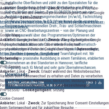
metallische Oberflächen und zählt zu den Spezialisten für die
YouTube
präzise Bearbeitung zylindrischer Werkstücke wie Walzen,
Anbieter:
Google Ireland Ltd -
Zweck:
Einbettung von YouTube-
Kolben, Wellen und Säulen. Zum 01.08.2026 bieten wir eine
Videos. Dabei werden eventuell personenbezogene Daten an Google
Ausbildung zum Zerspanungsmechaniker (m/w/d), Fachrichtung
übertragen. -
Datenschutz:
Drehmaschinensysteme. In 3,5 Jahren lernst du die spanende
https://www.youtube.com/intl/ALL_de/howyoutubeworks/user-
Fertigung an konventionellen Dreh-, Fräs- und Schleifmaschinen
settings/privacy/
sowie an CNC-Bearbeitungszentren – von der Planung und
Google Maps
Werkzeugauswahl über das Programmieren/Optimieren der
Anbieter:
Google Ireland Ltd -
Zweck:
Alle eingebetteten Google
CNC-Steuerungen bis zur Qualitätsprüfung. Du bringst einen
Maps automatisch aktiveren. Dabei werden eventuell
Hauptschulabschluss oder die mittlere Reife, mathematisch-
personenbezogene Daten an Google übertragen. -
Datenschutz:
physikalisches Verständnis, räumliches Vorstellungsvermögen,
https://policies.google.com/privacy
technisches Interesse, Sorgfalt und Teamfähigkeit mit. Wir
Notwendig
bieten eine praxisnahe Ausbildung in einem familiären, etablierten
Unternehmen an drei Standorten in Hannover, tarifliche
PHP-Session
Vergütung nach IG Metall und sehr gute Übernahmechancen.
Anbieter:
Lokal -
Zweck:
Erlaubt während des Websitebesuches
Downloads:
Variablen beim Seitenwechsel zu erhalten und Daten zu verarbeiten.
Nötig z.B. für Logins, Warenkörbe, Merkzettel, Meldungsfenster,
ANZEIGE_AUSBILDUNG ZUM
126.3
)
Formulare, Voreinstellungen etc. -
Cookiebezeichnungen:
ZERSPANUNGSMECHANIKER_01.08.26.PDF (
KB
PHPSESSID -
Cookiegültigkeit:
Sitzung
Cookie-Consent
Anbieter:
Lokal -
Zweck:
Zur Speicherung Ihrer Consent-Einstellungen
beim Seitenwechsel und für zukünftige Besuche. -