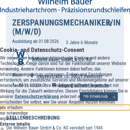
ZERSPANUNGSMECHANIKER/IN
(M/W/D)
Ausbildung ab 01.08.2026
3 Jahre 6 Monate
Cookie- und Datenschutz-Consent
Wir verwenden auf unserer Internetseite Cookies und andere
Wilhelm Bauer GmbH & Co. KG
Technologien. Einige davon sind für die Funktionalität unserer Website
notwendig. Andere Funktionen können dabei helfen, das
Informationsangebot zu optimieren. Zudem sind Einstellungen
Bauer
Hägenstraße 15, 30559 Hannover
erforderlich, um zusätzliche Services und Medienangebote auf unserer
0511 51001 0
bauer@wilhelm-bauer.de
Internetseite zu nutzen. Ihre Einwilligung können Sie jederzeit mit
Wirkung für die Zukunft widerrufen. Diesen Einstelldialog können Sie in
unserer
Datenschutzerklärung
jederzeit erneut aufrufen. Bitte
PDF DOWNLOAD
entscheiden Sie selbst, wie Sie unser Angebot nutzen möchten.
alle erlauben
nur notwendige
STELLENBESCHREIBUNG
anpassen
Externe Inhalte
Die Wilhelm Bauer GmbH & Co. KG veredelt seit 1945