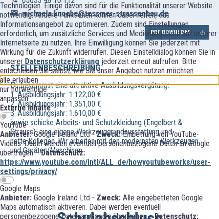
05033 98 10 112
Technologien. Einige davon sind für die Funktionalität unserer Website
michaela.knoche@tessmer-strassenbau.de
notwendig. Andere Funktionen können dabei helfen, das
Informationsangebot zu optimieren. Zudem sind Einstellungen
PDF DOWNLOAD
erforderlich, um zusätzliche Services und Medienangebote auf unserer
Internetseite zu nutzen. Ihre Einwilligung können Sie jederzeit mit
Wirkung für die Zukunft widerrufen. Diesen Einstelldialog können Sie in
unserer
Datenschutzerklärung
jederzeit erneut aufrufen. Bitte
STELLENBESCHREIBUNG
entscheiden Sie selbst, wie Sie unser Angebot nutzen möchten.
alle erlauben
Du bekommst eine attraktive Ausbildungsvergütung:
nur notwendige
1. Ausbildungsjahr: 1.122,00 €
anpassen
2. Ausbildungsjahr: 1.351,00 €
Externe Inhalte
3. Ausbildungsjahr: 1.610,00 €
sowie schicke Arbeits- und Schutzkleidung (Engelbert &
YouTube
Strauss), eine eigene Werkzeuggrundausstattung und
Anbieter:
Google Ireland Ltd -
Zweck:
Einbettung von YouTube-
nette Kollegen. Wir arbeiten mit den modernsten Werkzeugen
Videos. Dabei werden eventuell personenbezogene Daten an Google
und Geräten/Maschinen.
übertragen. -
Datenschutz:
https://www.youtube.com/intl/ALL_de/howyoutubeworks/user-
settings/privacy/
Google Maps
Anbieter:
Google Ireland Ltd -
Zweck:
Alle eingebetteten Google
Maps automatisch aktiveren. Dabei werden eventuell
Schulabschluss
personenbezogene Daten an Google übertragen. -
Datenschutz: