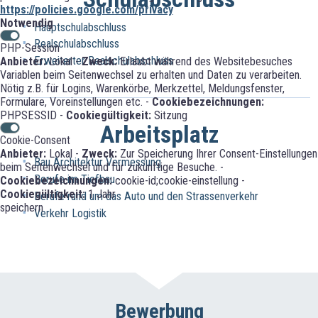
https://policies.google.com/privacy
Notwendig
Hauptschulabschluss
Realschulabschluss
PHP-Session
Erweiterter Realschulabschluss
Anbieter:
Lokal -
Zweck:
Erlaubt während des Websitebesuches
Variablen beim Seitenwechsel zu erhalten und Daten zu verarbeiten.
Nötig z.B. für Logins, Warenkörbe, Merkzettel, Meldungsfenster,
Formulare, Voreinstellungen etc. -
Cookiebezeichnungen:
PHPSESSID -
Cookiegültigkeit:
Sitzung
Arbeitsplatz
Cookie-Consent
Anbieter:
Lokal -
Zweck:
Zur Speicherung Ihrer Consent-Einstellungen
Bau Architektur Vermessung
beim Seitenwechsel und für zukünftige Besuche. -
Berufe im Tiefbau
Cookiebezeichnungen:
cookie-id;cookie-einstellung -
Cookiegültigkeit:
1 Jahr
Berufe rund um das Auto und den Strassenverkehr
speichern
Verkehr Logistik
Bewerbung