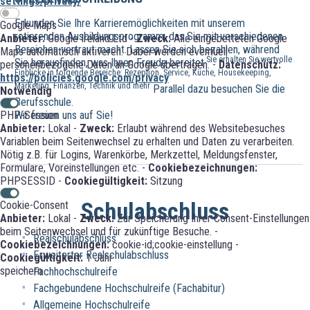
settings/privacy/
Erkunden Sie Ihre Karrieremöglichkeiten mit unserem
Google Maps
rotierenden Ausbildungsprogramm, das Sie mit verschiedenen
Anbieter:
Google Ireland Ltd -
Zweck:
Alle eingebetteten Google
Bereichen vertraut macht. Lassen Sie sich bezahlen, während
Maps automatisch aktiveren. Dabei werden eventuell
Sie erhalten Sie wertvolle
Sie herausfinden, was Ihnen Freude bereitet
personenbezogene Daten an Google übertragen. -
Datenschutz:
Einblicke in folgende Bereiche: Rezeption, Service, Küche, Housekeeping,
https://policies.google.com/privacy
Marketing, Finanzen, Technik und mehr
Parallel dazu besuchen Sie die
Notwendig
Berufsschule.
Wir freuen uns auf Sie!
PHP-Session
Anbieter:
Lokal -
Zweck:
Erlaubt während des Websitebesuches
Variablen beim Seitenwechsel zu erhalten und Daten zu verarbeiten.
Nötig z.B. für Logins, Warenkörbe, Merkzettel, Meldungsfenster,
Formulare, Voreinstellungen etc. -
Cookiebezeichnungen:
PHPSESSID -
Cookiegültigkeit:
Sitzung
Schulabschluss
Cookie-Consent
Anbieter:
Lokal -
Zweck:
Zur Speicherung Ihrer Consent-Einstellungen
beim Seitenwechsel und für zukünftige Besuche. -
Realschulabschluss
Cookiebezeichnungen:
cookie-id;cookie-einstellung -
Erweiterter Realschulabschluss
Cookiegültigkeit:
1 Jahr
speichern
Fachhochschulreife
Fachgebundene Hochschulreife (Fachabitur)
Allgemeine Hochschulreife