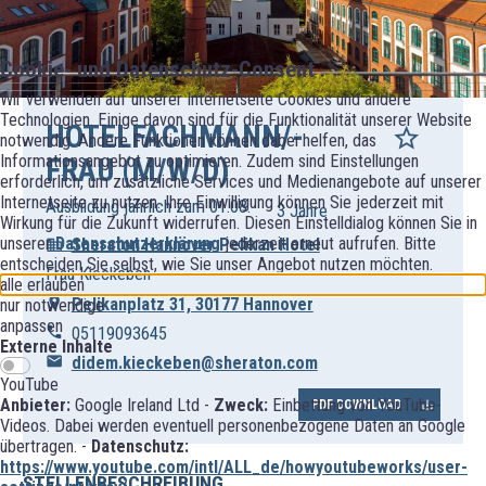
Cookie- und Datenschutz-Consent
Wir verwenden auf unserer Internetseite Cookies und andere
Technologien. Einige davon sind für die Funktionalität unserer Website
HOTELFACHMANN/-
notwendig. Andere Funktionen können dabei helfen, das
Informationsangebot zu optimieren. Zudem sind Einstellungen
FRAU (M/W/D)
erforderlich, um zusätzliche Services und Medienangebote auf unserer
Internetseite zu nutzen. Ihre Einwilligung können Sie jederzeit mit
Ausbildung jährlich zum 01.08.
3 Jahre
Wirkung für die Zukunft widerrufen. Diesen Einstelldialog können Sie in
unserer
Datenschutzerklärung
jederzeit erneut aufrufen. Bitte
Sheraton Hannover Pelikan Hotel
entscheiden Sie selbst, wie Sie unser Angebot nutzen möchten.
Frau Kieckeben
alle erlauben
Pelikanplatz 31, 30177 Hannover
nur notwendige
anpassen
05119093645
Externe Inhalte
didem.kieckeben@sheraton.com
YouTube
Anbieter:
Google Ireland Ltd -
Zweck:
Einbettung von YouTube-
PDF DOWNLOAD
Videos. Dabei werden eventuell personenbezogene Daten an Google
übertragen. -
Datenschutz:
https://www.youtube.com/intl/ALL_de/howyoutubeworks/user-
STELLENBESCHREIBUNG