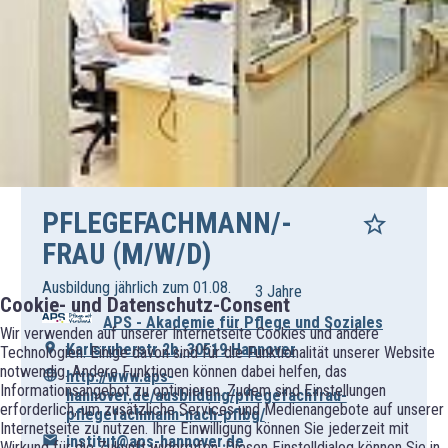
PFLEGEFACHMANN/-
FRAU (M/W/D)
Ausbildung jährlich zum 01.08.
3 Jahre
Cookie- und Datenschutz-Consent
APS - Akademie für Pflege und Soziales
Wir verwenden auf unserer Internetseite Cookies und andere
Karlsruherstr 2b, 30519 Hannover
Technologien. Einige davon sind für die Funktionalität unserer Website
notwendig. Andere Funktionen können dabei helfen, das
http://www.aps-
Informationsangebot zu optimieren. Zudem sind Einstellungen
hannover.de/ausbildung/pflegefachfrau-
erforderlich, um zusätzliche Services und Medienangebote auf unserer
pflegefachmann-nach-pflbg/
Internetseite zu nutzen. Ihre Einwilligung können Sie jederzeit mit
institut@aps-hannover.de
Wirkung für die Zukunft widerrufen. Diesen Einstelldialog können Sie in