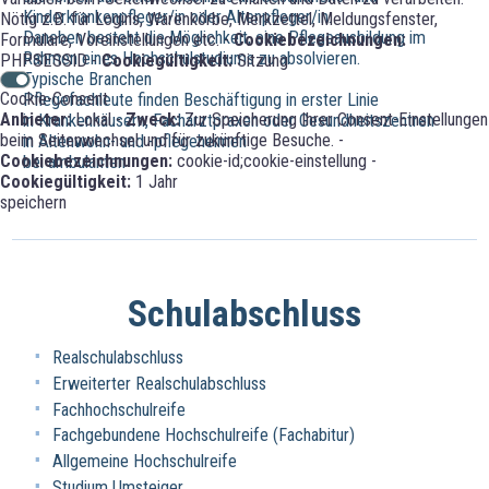
Kinderkrankenpfleger/in oder Altenpfleger/in.
Nötig z.B. für Logins, Warenkörbe, Merkzettel, Meldungsfenster,
Daneben besteht die Möglichkeit, eine Pflegeausbildung im
Formulare, Voreinstellungen etc. -
Cookiebezeichnungen:
Rahmen eines Hochschulstudiums zu absolvieren.
PHPSESSID -
Cookiegültigkeit:
Sitzung
Typische Branchen
Cookie-Consent
Pflegefachleute finden Beschäftigung in erster Linie
Anbieter:
Lokal -
Zweck:
Zur Speicherung Ihrer Consent-Einstellungen
in Krankenhäusern, Facharztpraxen oder Gesundheitszentren
beim Seitenwechsel und für zukünftige Besuche. -
in Altenwohn- und -pflegeheimen
Cookiebezeichnungen:
cookie-id;cookie-einstellung -
bei ambulanten
Cookiegültigkeit:
1 Jahr
speichern
Schulabschluss
Realschulabschluss
Erweiterter Realschulabschluss
Fachhochschulreife
Fachgebundene Hochschulreife (Fachabitur)
Allgemeine Hochschulreife
Studium Umsteiger