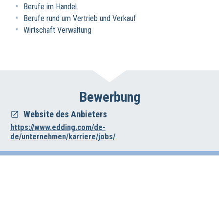
Berufe im Handel
Berufe rund um Vertrieb und Verkauf
Wirtschaft Verwaltung
Bewerbung
Website des Anbieters
https://www.edding.com/de-
de/unternehmen/karriere/jobs/
Impressum
Datenschutz
Haftungsausschluss
Wirtschafts- und Beschäftigungsförderung der Region Hannover
Vahrenwalder Str. 7, 30165 Hannover
0511/616-23236