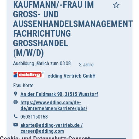
KAUFMANN/-FRAU IM
GROSS- UND A
USSENHANDELSMANAGEMENT FA
CHRICHTUNG GR
OSSHANDEL (M/
W/D)
Ausbildung jährlich zum 03.08.
3 Jahre
edding Vertrieb GmbH
Frau Korte
An der Feldmark 9B, 31515 Wunstorf
https://www.edding.com/de-
de/unternehmen/karriere/jobs/
05031150168
akorte@edding-vertrieb.de /
career@edding.com
Cookie- und Datenschutz-Consent