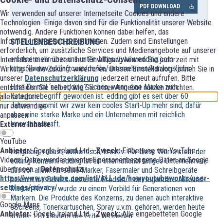
PDF DOWNLOAD
Wir verwenden auf unserer Internetseite Cookies und andere
Technologien. Einige davon sind für die Funktionalität unserer Website
notwendig. Andere Funktionen können dabei helfen, das
Informationsangebot zu optimieren. Zudem sind Einstellungen
STELLENBESCHREIBUNG
erforderlich, um zusätzliche Services und Medienangebote auf unserer
erfahre mehr über uns unter: https://www.edding.com
Internetseite zu nutzen. Ihre Einwilligung können Sie jederzeit mit
https://www.edding.com/de-de/unternehmen/karriere/jobs/
Wirkung für die Zukunft widerrufen. Diesen Einstelldialog können Sie in
unserer
Datenschutzerklärung
jederzeit erneut aufrufen. Bitte
Hast Du mal ‘nen edding? Schön, wenn eine Marke zum
entscheiden Sie selbst, wie Sie unser Angebot nutzen möchten.
Kategoriebegriff geworden ist. edding gibt es seit über 60
alle erlauben
Jahren – womit wir zwar kein cooles Start-Up mehr sind, dafür
nur notwendige
aber eine starke Marke und ein Unternehmen mit reichlich
anpassen
Innovationskraft.
Externe Inhalte
YouTube
Anbieter:
Google Ireland Ltd -
Zweck:
Einbettung von YouTube-
Langlebig, robust, authentisch, kreativ: Für diese Werte steht der
Videos. Dabei werden eventuell personenbezogene Daten an Google
edding Konzern. edding ist ein international tätiges Unternehmen,
übertragen. -
Datenschutz:
das vor allem für seine Marker, Fasermaler und Schreibgeräte
https://www.youtube.com/intl/ALL_de/howyoutubeworks/user-
bekannt ist. Bereits das erste Produkt – der legendäre Allround-
settings/privacy/
Marker No. 1 – wurde zu einem Vorbild für Generationen von
Markern. Die Produkte des Konzerns, zu denen auch interaktive
Google Maps
eScreens, Tonerkartuschen, Spray u.v.m. gehören, werden heute
Anbieter:
Google Ireland Ltd -
Zweck:
Alle eingebetteten Google
in über 110 Ländern der Erde vertrieben.