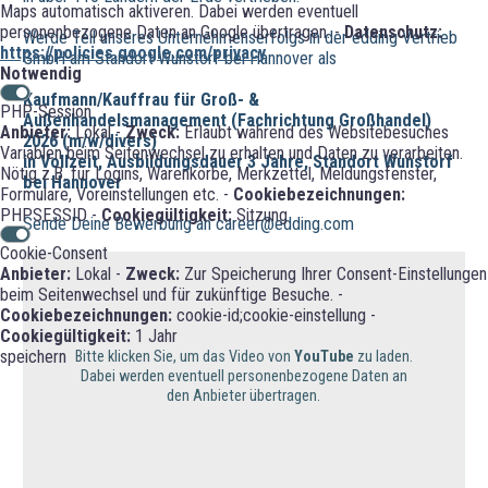
Maps automatisch aktiveren. Dabei werden eventuell
personenbezogene Daten an Google übertragen. -
Datenschutz:
Werde Teil unseres Unternehmenserfolgs in der edding Vertrieb
https://policies.google.com/privacy
GmbH am Standort Wunstorf bei Hannover als
Notwendig
Kaufmann/Kauffrau für Groß- &
PHP-Session
Außenhandelsmanagement (Fachrichtung Großhandel)
Anbieter:
Lokal -
Zweck:
Erlaubt während des Websitebesuches
2026 (m/w/divers)
Variablen beim Seitenwechsel zu erhalten und Daten zu verarbeiten.
in Vollzeit, Ausbildungsdauer 3 Jahre, Standort Wunstorf
Nötig z.B. für Logins, Warenkörbe, Merkzettel, Meldungsfenster,
bei Hannover
Formulare, Voreinstellungen etc. -
Cookiebezeichnungen:
PHPSESSID -
Cookiegültigkeit:
Sitzung
Sende Deine Bewerbung an career@edding.com
Cookie-Consent
Anbieter:
Lokal -
Zweck:
Zur Speicherung Ihrer Consent-Einstellungen
beim Seitenwechsel und für zukünftige Besuche. -
Cookiebezeichnungen:
cookie-id;cookie-einstellung -
Cookiegültigkeit:
1 Jahr
speichern
Bitte klicken Sie, um das Video von
YouTube
zu laden.
Dabei werden eventuell personenbezogene Daten an
den Anbieter übertragen.