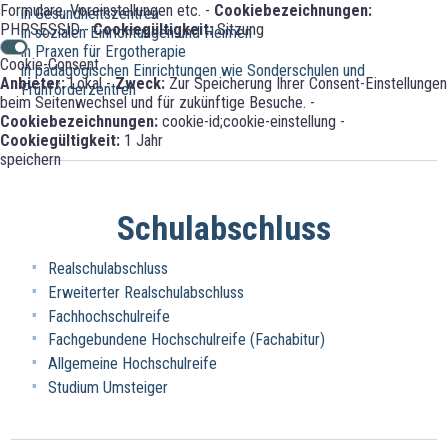
Formulare, Voreinstellungen etc. -
Cookiebezeichnungen:
in Gesundheitszentren
PHPSESSID -
Cookiegültigkeit:
Sitzung
in sozialen Einrichtungen und Heimen
in Praxen für Ergotherapie
Cookie-Consent
in pädagogischen Einrichtungen wie Sonderschulen und
Anbieter:
Lokal -
Zweck:
Zur Speicherung Ihrer Consent-Einstellungen
Frühförderzentren
beim Seitenwechsel und für zukünftige Besuche. -
Cookiebezeichnungen:
cookie-id;cookie-einstellung -
Cookiegültigkeit:
1 Jahr
speichern
Schulabschluss
Realschulabschluss
Erweiterter Realschulabschluss
Fachhochschulreife
Fachgebundene Hochschulreife (Fachabitur)
Allgemeine Hochschulreife
Studium Umsteiger