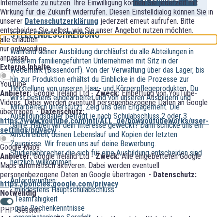
Internetseite zu nutzen. Ihre Einwilligung können Sie jederzeit mit
Wirkung für die Zukunft widerrufen. Diesen Einstelldialog können Sie in
unserer
Datenschutzerklärung
jederzeit erneut aufrufen. Bitte
entscheiden Sie selbst, wie Sie unser Angebot nutzen möchten.
STELLENBESCHREIBUNG
alle erlauben
nur notwendige
Während deiner Ausbildung durchläufst du alle Abteilungen in
anpassen
unserem familiengeführten Unternehmen mit Sitz in der
Externe Inhalte
Wedemark (Bissendorf). Von der Verwaltung über das Lager, bis
hin zur Produktion erhältst du Einblicke in die Prozesse zur
YouTube
Herstellung von unseren Haar- und Körperpflegeprodukten. Du
Anbieter:
Google Ireland Ltd -
Zweck:
Einbettung von YouTube-
wirst bestens eingearbeitet und von unseren Ausbildern und
Videos. Dabei werden eventuell personenbezogene Daten an Google
Mitarbeitern unterstützt. Zeig uns dein Engagement. Die
übertragen. -
Datenschutz:
Ausbildungsdauer beträgt je nach Schulabschluss 2 oder 3
https://www.youtube.com/intl/ALL_de/howyoutubeworks/user-
Jahre. Haben wir dein Interesse geweckt? Dann schicke uns ein
settings/privacy/
Anschreiben, deinen Lebenslauf und Kopien der letzten
Zeugnisse. Wir freuen uns auf deine Bewerbung.
Google Maps
Studienabbrecher die sich für eine Ausbildung entscheiden sind
Anbieter:
Google Ireland Ltd -
Zweck:
Alle eingebetteten Google
herzlich willkommen.
Maps automatisch aktiveren. Dabei werden eventuell
personenbezogene Daten an Google übertragen. -
Datenschutz:
Anforderungen:
https://policies.google.com/privacy
- mindestens Hauptschulabschluss
Notwendig
- Teamfähigkeit
- gute Rechenkenntnisse
PHP-Session