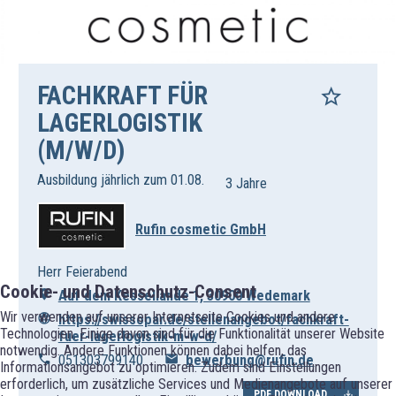
FACHKRAFT FÜR
LAGERLOGISTIK
(M/W/D)
Ausbildung jährlich zum 01.08.
3 Jahre
Rufin cosmetic GmbH
Herr Feierabend
Cookie- und Datenschutz-Consent
Auf dem Kessellande 1, 30900 Wedemark
Wir verwenden auf unserer Internetseite Cookies und andere
https://swissopar.de/stellenangebot/fachkraft-
Technologien. Einige davon sind für die Funktionalität unserer Website
fuer-lagerlogistik-m-w-d/
notwendig. Andere Funktionen können dabei helfen, das
051303799140
bewerbung@rufin.de
Informationsangebot zu optimieren. Zudem sind Einstellungen
erforderlich, um zusätzliche Services und Medienangebote auf unserer
PDF DOWNLOAD