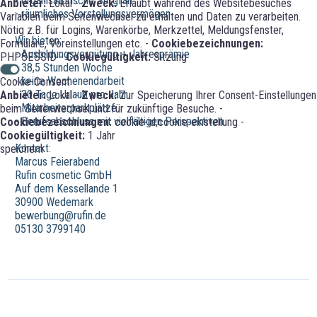
- organisatorische Sorgfalt
Anbieter:
Lokal -
Zweck:
Erlaubt während des Websitebesuches
- räumliches Vorstellungsvermögen
Variablen beim Seitenwechsel zu erhalten und Daten zu verarbeiten.
Nötig z.B. für Logins, Warenkörbe, Merkzettel, Meldungsfenster,
Wir bieten:
Formulare, Voreinstellungen etc. -
Cookiebezeichnungen:
- Ausbildungsvergütung + Jahresprämie
PHPSESSID -
Cookiegültigkeit:
Sitzung
- 38,5 Stunden Woche
- keine Wochenendarbeit
Cookie-Consent
- 30 Tage Urlaub pro Jahr
Anbieter:
Lokal -
Zweck:
Zur Speicherung Ihrer Consent-Einstellungen
- Mitarbeiterparkplätze
beim Seitenwechsel und für zukünftige Besuche. -
- Berufsabschluss mit vielfältigen Perspektiven
Cookiebezeichnungen:
cookie-id;cookie-einstellung -
Cookiegültigkeit:
1 Jahr
Kontakt:
speichern
Marcus Feierabend
Rufin cosmetic GmbH
Auf dem Kessellande 1
30900 Wedemark
bewerbung@rufin.de
05130 3799140