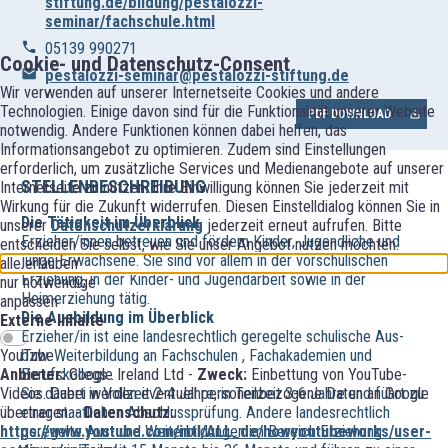
stiftung.de/bildung/pestalozzi-
seminar/fachschule.html
05139 990271
Cookie- und Datenschutz-Consent
pestalozzi-seminar@pestalozzi-stiftung.de
Wir verwenden auf unserer Internetseite Cookies und andere
Technologien. Einige davon sind für die Funktionalität unserer Website
PDF DOWNLOAD
notwendig. Andere Funktionen können dabei helfen, das
Informationsangebot zu optimieren. Zudem sind Einstellungen
erforderlich, um zusätzliche Services und Medienangebote auf unserer
STELLENBESCHREIBUNG
Internetseite zu nutzen. Ihre Einwilligung können Sie jederzeit mit
Wirkung für die Zukunft widerrufen. Diesen Einstelldialog können Sie in
Die Tätigkeit im Überblick
unserer
Datenschutzerklärung
jederzeit erneut aufrufen. Bitte
Erzieher/innen betreuen und fördern Kinder, Jugendliche und
entscheiden Sie selbst, wie Sie unser Angebot nutzen möchten.
junge Erwachsene. Sie sind vor allem in der vorschulischen
alle erlauben
Erziehung, in der Kinder- und Jugendarbeit sowie in der
nur notwendige
Heimerziehung tätig.
anpassen
Die Ausbildung im Überblick
Externe Inhalte
Erzieher/in ist eine landesrechtlich geregelte schulische Aus-
YouTube
bzw. Weiterbildung an Fachschulen , Fachakademien und
Anbieter:
Google Ireland Ltd -
Zweck:
Einbettung von YouTube-
Berufskollegs .
Videos. Dabei werden eventuell personenbezogene Daten an Google
Sie dauert in Vollzeit 2-4 Jahre, in Teilzeit 3-6 Jahre und führt zu
übertragen. -
Datenschutz:
einer staatlichen Abschlussprüfung. Andere landesrechtlich
https://www.youtube.com/intl/ALL_de/howyoutubeworks/user-
geregelte Aus- und Weiterbildungen im Bereich Erziehung