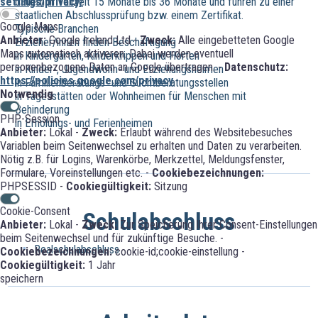
settings/privacy/
dauern in Teilzeit 15 Monate bis 36 Monate und führen zu einer
staatlichen Abschlussprüfung bzw. einem Zertifikat.
Google Maps
Typische Branchen
Anbieter:
Google Ireland Ltd -
Zweck:
Alle eingebetteten Google
Erzieher/innen finden Beschäftigung
Maps automatisch aktiveren. Dabei werden eventuell
in Kindergärten, Kinderkrippen und Horten
personenbezogene Daten an Google übertragen. -
Datenschutz:
in Kinder-, Jugendwohn- und Erziehungsheimen
https://policies.google.com/privacy
in Familienberatungs- und Suchtberatungsstellen
Notwendig
in Tagesstätten oder Wohnheimen für Menschen mit
Behinderung
PHP-Session
in Erholungs- und Ferienheimen
Anbieter:
Lokal -
Zweck:
Erlaubt während des Websitebesuches
Variablen beim Seitenwechsel zu erhalten und Daten zu verarbeiten.
Nötig z.B. für Logins, Warenkörbe, Merkzettel, Meldungsfenster,
Formulare, Voreinstellungen etc. -
Cookiebezeichnungen:
PHPSESSID -
Cookiegültigkeit:
Sitzung
Cookie-Consent
Schulabschluss
Anbieter:
Lokal -
Zweck:
Zur Speicherung Ihrer Consent-Einstellungen
beim Seitenwechsel und für zukünftige Besuche. -
Realschulabschluss
Cookiebezeichnungen:
cookie-id;cookie-einstellung -
Cookiegültigkeit:
1 Jahr
speichern