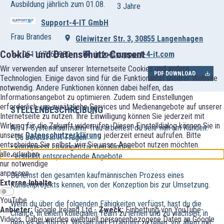
Ausbildung jährlich zum 01.08.
3 Jahre
Support-4-IT GmbH
Frau Brandes
Gleiwitzer Str. 3, 30855 Langenhagen
Cookie- und Datenschutz-Consent
051167668980
info@support-4-it.com
Wir verwenden auf unserer Internetseite Cookies und andere
PDF DOWNLOAD
Technologien. Einige davon sind für die Funktionalität unserer Website
notwendig. Andere Funktionen können dabei helfen, das
Informationsangebot zu optimieren. Zudem sind Einstellungen
erforderlich, um zusätzliche Services und Medienangebote auf unserer
STELLENBESCHREIBUNG
Internetseite zu nutzen. Ihre Einwilligung können Sie jederzeit mit
Wirkung für die Zukunft widerrufen. Diesen Einstelldialog können Sie in
Als IT-Systemkaufmann/-frau arbeitest du sehr nah am Kunden:
unserer
Datenschutzerklärung
jederzeit erneut aufrufen. Bitte
• Du berätst in IT-Fragen
entscheiden Sie selbst, wie Sie unser Angebot nutzen möchten.
• konzipierst Lösungen für den Kunden
alle erlauben
• erstellst entsprechende Angebote.
nur notwendige
anpassen
Du lernst den gesamten kaufmännischen Prozess eines
Externe Inhalte
Kundenprojekts kennen, von der Konzeption bis zur Umsetzung.
YouTube
Wenn du über die folgenden Fähigkeiten verfügst, hast du die
Anbieter:
Google Ireland Ltd -
Zweck:
Einbettung von YouTube-
Chance, in einem kollegialen Team zu lernen und zu wachsen, in
Videos. Dabei werden eventuell personenbezogene Daten an Google
dem es wichtig ist, Wissen und Erfahrung zu teilen, vor allem mit