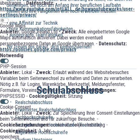
übertragen. -
Datenschutz:
denjenigen, die noch am Anfang ihrer beruflichen Laufbahn
https://www.youtube.com/intl/ALL_de/howyoutubeworks/user-
stehen und ihre Fähigkeiten erst noch erwerben müssen:
settings/privacy/
• eine Affinität zur Technik
Google Maps
• gute Kommunikationsfähigkeiten
Anbieter:
Google Ireland Ltd -
Zweck:
Alle eingebetteten Google
• ausgeprägte Teamfähigkeit
Maps automatisch aktiveren. Dabei werden eventuell
personenbezogene Daten an Google übertragen. -
Datenschutz:
Wir freuen uns darauf, dich kennenzulernen!
https://policies.google.com/privacy
Notwendig
PHP-Session
Anbieter:
Lokal -
Zweck:
Erlaubt während des Websitebesuches
Variablen beim Seitenwechsel zu erhalten und Daten zu verarbeiten.
Nötig z.B. für Logins, Warenkörbe, Merkzettel, Meldungsfenster,
Schulabschluss
Formulare, Voreinstellungen etc. -
Cookiebezeichnungen:
PHPSESSID -
Cookiegültigkeit:
Sitzung
Realschulabschluss
Cookie-Consent
Erweiterter Realschulabschluss
Anbieter:
Lokal -
Zweck:
Zur Speicherung Ihrer Consent-Einstellungen
Fachhochschulreife
beim Seitenwechsel und für zukünftige Besuche. -
Cookiebezeichnungen:
cookie-id;cookie-einstellung -
Fachgebundene Hochschulreife (Fachabitur)
Cookiegültigkeit:
1 Jahr
Allgemeine Hochschulreife
speichern
Studium Umsteiger