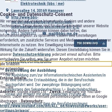
Elektrotechnik (bbs | me)
Lavesallee 14, 30169 Hannover
Cookie- und Datenschutz-Consent
http://www.bbs-
Wir verwenden auf unserer Internetseite Cookies und andere
me.de/index.php/berufsfachschule-
Technologien. Einige davon sind für die Funktionalität unserer Website
informationstechn-assisitentin-bfi-2-2/
notwendig. Andere Funktionen können dabei helfen, das
0511 26099101
mail@bbs-me.de
Informationsangebot zu optimieren. Zudem sind Einstellungen
erforderlich, um zusätzliche Services und Medienangebote auf unserer
PDF DOWNLOAD
Internetseite zu nutzen. Ihre Einwilligung können Sie jederzeit mit
Wirkung für die Zukunft widerrufen. Diesen Einstelldialog können Sie in
unserer
Datenschutzerklärung
jederzeit erneut aufrufen. Bitte
entscheiden Sie selbst, wie Sie unser Angebot nutzen möchten.
STELLENBESCHREIBUNG
alle erlauben
nur notwendige
Beschreibung der Ausbildung
anpassen
Die Ausbildung zum/zur Informationstechnischen Assistenten/in
Externe Inhalte
ist eine berufliche Erstausbildung, die in der Berufsschule
durchgeführt wird. Der zweijährige Bildungsgang setzt
YouTube
mindestens den Sekundarabschluss I – Realschulabschluss
Anbieter:
Google Ireland Ltd -
Zweck:
Einbettung von YouTube-
voraus und schließt mit einer staatlichen Prüfung ab.
Videos. Dabei werden eventuell personenbezogene Daten an Google
übertragen. -
Datenschutz:
Die Absolventen führen dann die Berufsbezeichnung:
https://www.youtube.com/intl/ALL_de/howyoutubeworks/user-
settings/privacy/