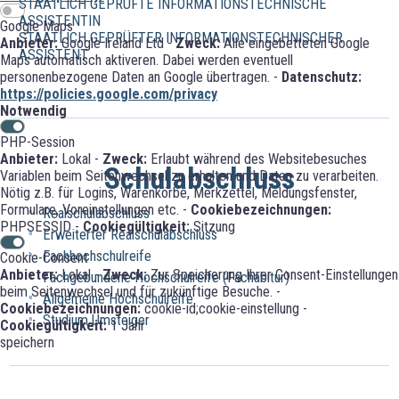
STAATLICH GEPRÜFTE INFORMATIONSTECHNISCHE
ASSISTENTIN
Google Maps
STAATLICH GEPRÜFTER INFORMATIONSTECHNISCHER
Anbieter:
Google Ireland Ltd -
Zweck:
Alle eingebetteten Google
ASSISTENT
Maps automatisch aktiveren. Dabei werden eventuell
personenbezogene Daten an Google übertragen. -
Datenschutz:
https://policies.google.com/privacy
Notwendig
PHP-Session
Anbieter:
Lokal -
Zweck:
Erlaubt während des Websitebesuches
Schulabschluss
Variablen beim Seitenwechsel zu erhalten und Daten zu verarbeiten.
Nötig z.B. für Logins, Warenkörbe, Merkzettel, Meldungsfenster,
Formulare, Voreinstellungen etc. -
Cookiebezeichnungen:
Realschulabschluss
PHPSESSID -
Cookiegültigkeit:
Sitzung
Erweiterter Realschulabschluss
Fachhochschulreife
Cookie-Consent
Anbieter:
Lokal -
Zweck:
Zur Speicherung Ihrer Consent-Einstellungen
Fachgebundene Hochschulreife (Fachabitur)
beim Seitenwechsel und für zukünftige Besuche. -
Allgemeine Hochschulreife
Cookiebezeichnungen:
cookie-id;cookie-einstellung -
Studium Umsteiger
Cookiegültigkeit:
1 Jahr
speichern