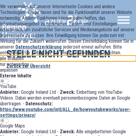
Wir verwenden auf unserer Internetseite Cookies und andere
Technologien. Einige davon sind für die Funktionalität unserer Website
notwendig. Andere Funktionen können dabei helfen, das
Informationsangebot zu optimieren. Zudem sind Einstellungen
erforderlich, um zusätzliche Services und Medienangebote auf unserer
Internetseite zu nutzen. Ihre Einwilligung können Sie jederzeit mit
Wirkung für die Zukunft widerrufen. Diesen Einstelldialog können Sie in
unserer
Datenschutzerklärung
jederzeit erneut aufrufen. Bitte
STELLE NICHT GEFUNDEN
entscheiden Sie selbst, wie Sie unser Angebot nutzen möchten.
alle erlauben
nur notwendige
Zurück zur Übersicht
anpassen
Externe Inhalte
YouTube
Anbieter:
Google Ireland Ltd -
Zweck:
Einbettung von YouTube-
Videos. Dabei werden eventuell personenbezogene Daten an Google
übertragen. -
Datenschutz:
https://www.youtube.com/intl/ALL_de/howyoutubeworks/user-
settings/privacy/
Google Maps
Anbieter:
Google Ireland Ltd -
Zweck:
Alle eingebetteten Google