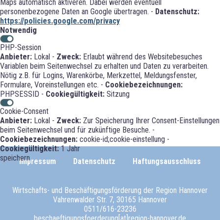
Maps automatisch aktiveren. Dabei werden eventuell
personenbezogene Daten an Google übertragen. -
Datenschutz:
https://policies.google.com/privacy
Notwendig
PHP-Session
Anbieter:
Lokal -
Zweck:
Erlaubt während des Websitebesuches
Variablen beim Seitenwechsel zu erhalten und Daten zu verarbeiten.
Nötig z.B. für Logins, Warenkörbe, Merkzettel, Meldungsfenster,
Formulare, Voreinstellungen etc. -
Cookiebezeichnungen:
PHPSESSID -
Cookiegültigkeit:
Sitzung
Cookie-Consent
Anbieter:
Lokal -
Zweck:
Zur Speicherung Ihrer Consent-Einstellungen
beim Seitenwechsel und für zukünftige Besuche. -
Cookiebezeichnungen:
cookie-id;cookie-einstellung -
Cookiegültigkeit:
1 Jahr
speichern
Impressum
Datenschutz
Haftungsausschluss
Wirtschafts- und Beschäftigungsförderung der Region Hannover
Vahrenwalder Str. 7, 30165 Hannover
0511/616-23236
beschaeftigungsfoerderung[at]region-hannover.de