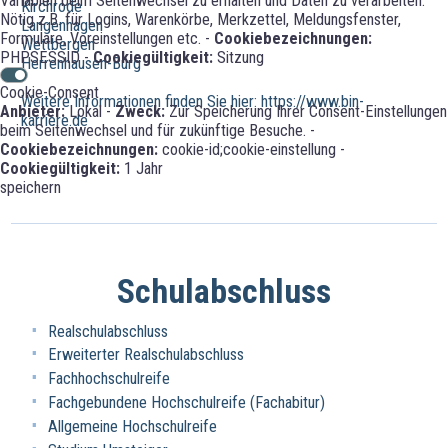
Variablen beim Seitenwechsel zu erhalten und Daten zu verarbeiten.
Kirchrode
Nötig z.B. für Logins, Warenkörbe, Merkzettel, Meldungsfenster,
Langenhagen
Formulare, Voreinstellungen etc. -
Cookiebezeichnungen:
Wettbergen
PHPSESSID -
Cookiegültigkeit:
Sitzung
Herrenhausen-Burg
Cookie-Consent
Weitere Informationen finden Sie hier: https://www.bin-
Anbieter:
Lokal -
Zweck:
Zur Speicherung Ihrer Consent-Einstellungen
karriere.de
beim Seitenwechsel und für zukünftige Besuche. -
Cookiebezeichnungen:
cookie-id;cookie-einstellung -
Cookiegültigkeit:
1 Jahr
speichern
Schulabschluss
Realschulabschluss
Erweiterter Realschulabschluss
Fachhochschulreife
Fachgebundene Hochschulreife (Fachabitur)
Allgemeine Hochschulreife