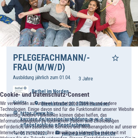
PFLEGEFACHMANN/-
FRAU (M/W/D)
Ausbildung jährlich zum 01.04.
3 Jahre
Bethel im Norden
Cookie- und Datenschutz-Consent
Kolditz
Wir verwenden auf unserer Internetseite Cookies und andere
Bleekstraße 20, 30559 Hannover
Technologien. Einige davon sind für die Funktionalität unserer Website
https://www.bin-
notwendig. Andere Funktionen können dabei helfen, das
karriere.de/anzeige/ausbildung-m-w-d-zur-
Informationsangebot zu optimieren. Zudem sind Einstellungen
pflegefachfrau-pflegefachmann
erforderlich, um zusätzliche Services und Medienangebote auf unserer
Internetseite zu nutzen. Ihre Einwilligung können Sie jederzeit mit
05115109226
janine.kolditz@bethel.de