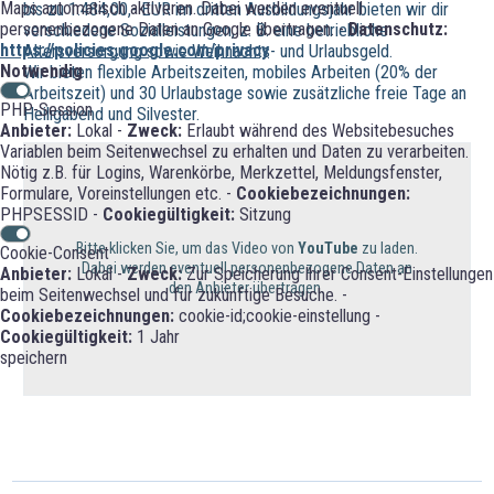
Maps automatisch aktiveren. Dabei werden eventuell
bis zu 1.484,00,- EUR im dritten Ausbildungsjahr bieten wir dir
personenbezogene Daten an Google übertragen. -
Datenschutz:
verschiedene Sozialleistungen, z. B. eine betriebliche
https://policies.google.com/privacy
Altersversorgung sowie Weihnachts- und Urlaubsgeld.
Notwendig
Wir bieten flexible Arbeitszeiten, mobiles Arbeiten (20% der
Arbeitszeit) und 30 Urlaubstage sowie zusätzliche freie Tage an
PHP-Session
Heiligabend und Silvester.
Anbieter:
Lokal -
Zweck:
Erlaubt während des Websitebesuches
Variablen beim Seitenwechsel zu erhalten und Daten zu verarbeiten.
Nötig z.B. für Logins, Warenkörbe, Merkzettel, Meldungsfenster,
Formulare, Voreinstellungen etc. -
Cookiebezeichnungen:
PHPSESSID -
Cookiegültigkeit:
Sitzung
Bitte klicken Sie, um das Video von
YouTube
zu laden.
Cookie-Consent
Dabei werden eventuell personenbezogene Daten an
Anbieter:
Lokal -
Zweck:
Zur Speicherung Ihrer Consent-Einstellungen
den Anbieter übertragen.
beim Seitenwechsel und für zukünftige Besuche. -
Cookiebezeichnungen:
cookie-id;cookie-einstellung -
Cookiegültigkeit:
1 Jahr
speichern