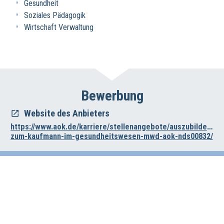
Gesundheit
Soziales Pädagogik
Wirtschaft Verwaltung
Bewerbung
Website des Anbieters
https://www.aok.de/karriere/stellenangebote/auszubildende-
zum-kaufmann-im-gesundheitswesen-mwd-aok-nds00832/
Impressum
Datenschutz
Haftungsausschluss
Wirtschafts- und Beschäftigungsförderung der Region Hannover
Vahrenwalder Str. 7, 30165 Hannover
0511/616-23236