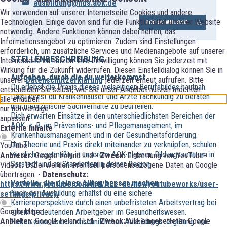
ausbildung@nds.aok.de
Wir verwenden auf unserer Internetseite Cookies und andere
Technologien. Einige davon sind für die Funktionalität unserer Website
PDF DOWNLOAD
notwendig. Andere Funktionen können dabei helfen, das
Informationsangebot zu optimieren. Zudem sind Einstellungen
erforderlich, um zusätzliche Services und Medienangebote auf unserer
STELLENBESCHREIBUNG
Internetseite zu nutzen. Ihre Einwilligung können Sie jederzeit mit
Wirkung für die Zukunft widerrufen. Diesen Einstelldialog können Sie in
Aufgaben, durch die du weiterkommst
unserer
Datenschutzerklärung
jederzeit erneut aufrufen. Bitte
Du erlebst die Praxis dieses vielseitigen Berufsbildes hautnah.
entscheiden Sie selbst, wie Sie unser Angebot nutzen möchten.
Dazu lernst du Krankenhäuser und Ärzte fachkundig zu beraten
alle erlauben
und medizinische Sachverhalte zu beurteilen.
nur notwendige
Dich erwarten Einsätze in den unterschiedlichsten Bereichen der
anpassen
AOK, z. B. im Präventions- und Pflegemanagement, im
Externe Inhalte
Krankenhausmanagement und in der Gesundheitsförderung.
Um Theorie und Praxis direkt miteinander zu verknüpfen, schulen
YouTube
wir dich regelmäßig in unserem AOK-eigenen Bildungszentrum in
Anbieter:
Google Ireland Ltd -
Zweck:
Einbettung von YouTube-
Sarstedt und an Standorten in deiner Region.
Videos. Dabei werden eventuell personenbezogene Daten an Google
übertragen. -
Datenschutz:
Vorteile, die deinen Alltag besser machen
https://www.youtube.com/intl/ALL_de/howyoutubeworks/user-
Nach der Ausbildung erhältst du eine sichere
settings/privacy/
Karriereperspektive durch einen unbefristeten Arbeitsvertrag bei
Google Maps
einem bedeutenden Arbeitgeber im Gesundheitswesen.
Anbieter:
Google Ireland Ltd -
Zweck:
Alle eingebetteten Google
Neben einer überdurchschnittlichen Ausbildungsvergütung von