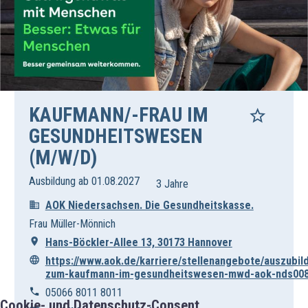
KAUFMANN/-FRAU IM
GESUNDHEITSWESEN
(M/W/D)
Ausbildung ab 01.08.2027
3 Jahre
AOK Niedersachsen. Die Gesundheitskasse.
Frau Müller-Mönnich
Hans-Böckler-Allee 13, 30173 Hannover
https://www.aok.de/karriere/stellenangebote/auszubil
zum-kaufmann-im-gesundheitswesen-mwd-aok-nds008
05066 8011 8011
Cookie- und Datenschutz-Consent