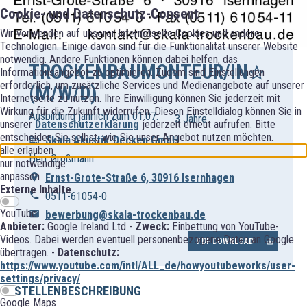
Cookie- und Datenschutz-Consent
Wir verwenden auf unserer Internetseite Cookies und andere
Technologien. Einige davon sind für die Funktionalität unserer Website
notwendig. Andere Funktionen können dabei helfen, das
TROCKENBAUMONTEUR/IN
Informationsangebot zu optimieren. Zudem sind Einstellungen
erforderlich, um zusätzliche Services und Medienangebote auf unserer
(M/W/D)
Internetseite zu nutzen. Ihre Einwilligung können Sie jederzeit mit
Wirkung für die Zukunft widerrufen. Diesen Einstelldialog können Sie in
Ausbildung jährlich zum 01.07.
3 Jahre
unserer
Datenschutzerklärung
jederzeit erneut aufrufen. Bitte
entscheiden Sie selbst, wie Sie unser Angebot nutzen möchten.
Skala Akustik-Decken GmbH
alle erlauben
Herr Großmann
nur notwendige
anpassen
Ernst-Grote-Straße 6, 30916 Isernhagen
Externe Inhalte
0511-61054-0
YouTube
bewerbung@skala-trockenbau.de
Anbieter:
Google Ireland Ltd -
Zweck:
Einbettung von YouTube-
Videos. Dabei werden eventuell personenbezogene Daten an Google
PDF DOWNLOAD
übertragen. -
Datenschutz:
https://www.youtube.com/intl/ALL_de/howyoutubeworks/user-
settings/privacy/
STELLENBESCHREIBUNG
Google Maps