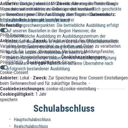
Anbieter:
Google Ireland Ltd -
Zweck:
Alle eingebetteten Google
Zur Verstärkung unseres Mitarbeiterstammes im Trockenbau
Maps automatisch aktiveren. Dabei werden eventuell
suchen wir motivierte, zuverlässige und handwerklich geschickte
personenbezogene Daten an Google übertragen. -
Datenschutz:
Bewerber/-innen. Die Ausbildung zum Trockenbaumonteur
https://policies.google.com/privacy
dauert drei Jahre und besteht aus drei
Notwendig
Ausbildungsschwerpunkten: Die betriebliche Ausbildung erfolgt
auf unseren Baustellen in der Region Hannover, die
PHP-Session
überbetriebliche Ausbildung im Ausbildungszentrum der
Anbieter:
Lokal -
Zweck:
Erlaubt während des Websitebesuches
Deutschen Bauindustrie in Hamm und der Berufsschulunterricht
Variablen beim Seitenwechsel zu erhalten und Daten zu verarbeiten.
im Hans-Schwiers-Berufskolleg in Gelsenkirchen.
Nötig z.B. für Logins, Warenkörbe, Merkzettel, Meldungsfenster,
Wir bieten neben der Ausbildung in einem der
Formulare, Voreinstellungen etc. -
Cookiebezeichnungen:
abwechslungsreichsten Bauberufe eine Ausbildungsvergütung
PHPSESSID -
Cookiegültigkeit:
Sitzung
nach Bautarif und gute Aussichten auf eine Übernahme nach
erfolgreich bestandener Ausbildung.
Cookie-Consent
Anbieter:
Lokal -
Zweck:
Zur Speicherung Ihrer Consent-Einstellungen
beim Seitenwechsel und für zukünftige Besuche. -
Cookiebezeichnungen:
cookie-id;cookie-einstellung -
Cookiegültigkeit:
1 Jahr
speichern
Schulabschluss
Hauptschulabschluss
Realschulabschluss