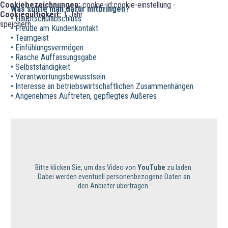
Cookiebezeichnungen:
cookie-id;cookie-einstellung -
Was sollte man dafür mitbringen?
Cookiegültigkeit:
1 Jahr
• Hauptschulabschluss
speichern
• Freude am Kundenkontakt
• Teamgeist
• Einfühlungsvermögen
• Rasche Auffassungsgabe
• Selbstständigkeit
• Verantwortungsbewusstsein
• Interesse an betriebswirtschaftlichen Zusammenhängen
• Angenehmes Auftreten, gepflegtes Äußeres
Bitte klicken Sie, um das Video von
YouTube
zu laden.
Dabei werden eventuell personenbezogene Daten an
den Anbieter übertragen.