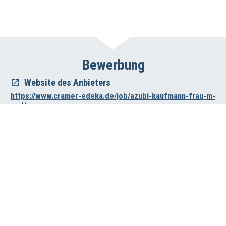
Bewerbung
Website des Anbieters
https://www.cramer-edeka.de/job/azubi-kaufmann-frau-m-
w-d/
Impressum
Datenschutz
Haftungsausschluss
Wirtschafts- und Beschäftigungsförderung der Region Hannover
Vahrenwalder Str. 7, 30165 Hannover
0511/616-23236
beschaeftigungsfoerderung[at]region-hannover.de