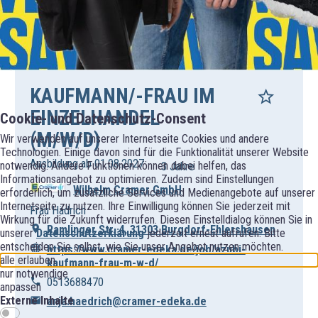
KAUFMANN/-FRAU IM
EINZELHANDEL
Cookie- und Datenschutz-Consent
(M/W/D)
Wir verwenden auf unserer Internetseite Cookies und andere
Technologien. Einige davon sind für die Funktionalität unserer Website
Ausbildung ab 01.08.2027
notwendig. Andere Funktionen können dabei helfen, das
3 Jahre
Informationsangebot zu optimieren. Zudem sind Einstellungen
Wilhelm Cramer GmbH
erforderlich, um zusätzliche Services und Medienangebote auf unserer
Internetseite zu nutzen. Ihre Einwilligung können Sie jederzeit mit
Frau Hädrich
Wirkung für die Zukunft widerrufen. Diesen Einstelldialog können Sie in
Ramlinger Str. 4, 31303 Burgdorf-Ehlershausen
unserer
Datenschutzerklärung
jederzeit erneut aufrufen. Bitte
entscheiden Sie selbst, wie Sie unser Angebot nutzen möchten.
https://www.cramer-edeka.de/job/azubi-
alle erlauben
kaufmann-frau-m-w-d/
nur notwendige
0513688470
anpassen
Externe Inhalte
anja.haedrich@cramer-edeka.de